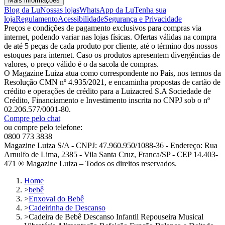
Mais informações
Blog da Lu
Nossas lojas
WhatsApp da Lu
Tenha sua
loja
Regulamento
Acessibilidade
Segurança e Privacidade
Preços e condições de pagamento exclusivos para compras via
internet, podendo variar nas lojas físicas. Ofertas válidas na compra
de até 5 peças de cada produto por cliente, até o término dos nossos
estoques para internet. Caso os produtos apresentem divergências de
valores, o preço válido é o da sacola de compras.
O Magazine Luiza atua como correspondente no País, nos termos da
Resolução CMN nº 4.935/2021, e encaminha propostas de cartão de
crédito e operações de crédito para a Luizacred S.A Sociedade de
Crédito, Financiamento e Investimento inscrita no CNPJ sob o nº
02.206.577/0001-80.
Compre pelo chat
ou compre pelo telefone:
0800 773 3838
Magazine Luiza S/A - CNPJ: 47.960.950/1088-36 - Endereço: Rua
Arnulfo de Lima, 2385 - Vila Santa Cruz, Franca/SP - CEP 14.403-
471 ® Magazine Luiza – Todos os direitos reservados.
Home
>
bebê
>
Enxoval do Bebê
>
Cadeirinha de Descanso
>
Cadeira de Bebê Descanso Infantil Repouseira Musical