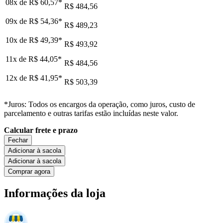
08x de
R$ 60,57
*
R$ 484,56
09x de
R$ 54,36
*
R$ 489,23
10x de
R$ 49,39
*
R$ 493,92
11x de
R$ 44,05
*
R$ 484,56
12x de
R$ 41,95
*
R$ 503,39
*Juros: Todos os encargos da operação, como juros, custo de
parcelamento e outras tarifas estão incluídas neste valor.
Calcular frete e prazo
Fechar
Adicionar à sacola
Adicionar à sacola
Comprar agora
Informações da loja