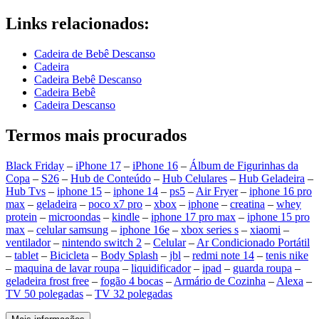
Links relacionados:
Cadeira de Bebê Descanso
Cadeira
Cadeira Bebê Descanso
Cadeira Bebê
Cadeira Descanso
Termos mais procurados
Black Friday
–
iPhone 17
–
iPhone 16
–
Álbum de Figurinhas da
Copa
–
S26
–
Hub de Conteúdo
–
Hub Celulares
–
Hub Geladeira
–
Hub Tvs
–
iphone 15
–
iphone 14
–
ps5
–
Air Fryer
–
iphone 16 pro
max
–
geladeira
–
poco x7 pro
–
xbox
–
iphone
–
creatina
–
whey
protein
–
microondas
–
kindle
–
iphone 17 pro max
–
iphone 15 pro
max
–
celular samsung
–
iphone 16e
–
xbox series s
–
xiaomi
–
ventilador
–
nintendo switch 2
–
Celular
–
Ar Condicionado Portátil
–
tablet
–
Bicicleta
–
Body Splash
–
jbl
–
redmi note 14
–
tenis nike
–
maquina de lavar roupa
–
liquidificador
–
ipad
–
guarda roupa
–
geladeira frost free
–
fogão 4 bocas
–
Armário de Cozinha
–
Alexa
–
TV 50 polegadas
–
TV 32 polegadas