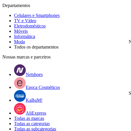
Departamentos
Celulares e Smartphones
TV e Vídeo
Eletrodomésticos
Móveis
Informática
Moda
N
Todos os departamentos
Nossas marcas e parceiros
Netshoes
Epoca Cosméticos
S
KaBuM!
AliExpress
Todas as marcas
Todas as categorias
Todas as subcategorias