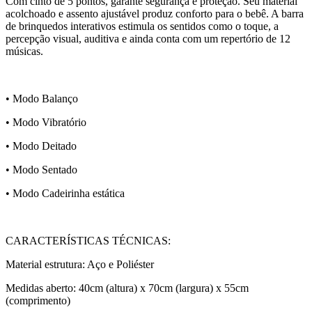
Com cinto de 5 pontos, garante segurança e proteção. Seu material
acolchoado e assento ajustável produz conforto para o bebê. A barra
de brinquedos interativos estimula os sentidos como o toque, a
percepção visual, auditiva e ainda conta com um repertório de 12
músicas.
• Modo Balanço
• Modo Vibratório
• Modo Deitado
• Modo Sentado
• Modo Cadeirinha estática
CARACTERÍSTICAS TÉCNICAS:
Material estrutura: Aço e Poliéster
Medidas aberto: 40cm (altura) x 70cm (largura) x 55cm
(comprimento)