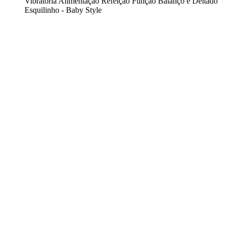
Vibratória Alimentação Refeição Função Balanço e Deitado
Esquilinho - Baby Style