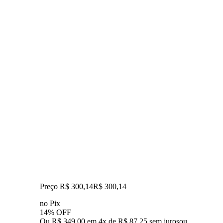
Preço R$ 300,14
R$
300
,
14
no Pix
14% OFF
Ou R$ 349,00 em 4x de R$ 87,25 sem juros
ou