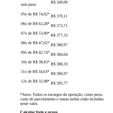
R$ 349,00
sem juros
05x de
R$ 74,02
*
R$ 370,11
06x de
R$ 62,28
*
R$ 373,71
07x de
R$ 53,90
*
R$ 377,33
08x de
R$ 47,62
*
R$ 380,97
09x de
R$ 42,74
*
R$ 384,64
10x de
R$ 38,83
*
R$ 388,33
11x de
R$ 34,63
*
R$ 380,97
12x de
R$ 32,98
*
R$ 395,77
*Juros: Todos os encargos da operação, como juros,
custo de parcelamento e outras tarifas estão incluídas
neste valor.
Calcular frete e prazo