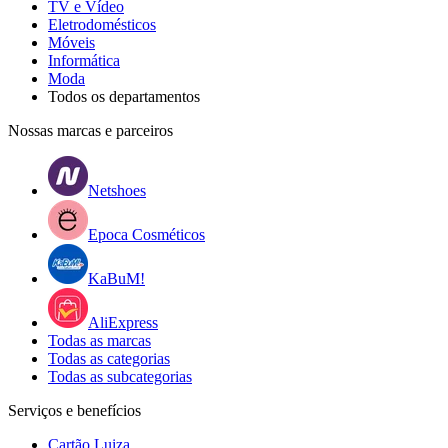
TV e Vídeo
Eletrodomésticos
Móveis
Informática
Moda
Todos os departamentos
Nossas marcas e parceiros
Netshoes
Epoca Cosméticos
KaBuM!
AliExpress
Todas as marcas
Todas as categorias
Todas as subcategorias
Serviços e benefícios
Cartão Luiza