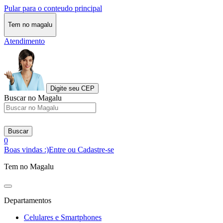
Pular para o conteudo principal
Tem no magalu
Atendimento
Digite seu CEP
Buscar no Magalu
Buscar
0
Boas vindas :)
Entre ou Cadastre-se
Tem no Magalu
Departamentos
Celulares e Smartphones