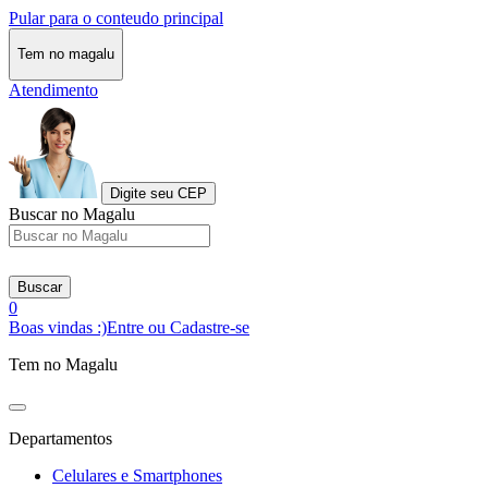
Pular para o conteudo principal
Tem no magalu
Atendimento
Digite seu CEP
Buscar no Magalu
Buscar
0
Boas vindas :)
Entre ou Cadastre-se
Tem no Magalu
Departamentos
Celulares e Smartphones