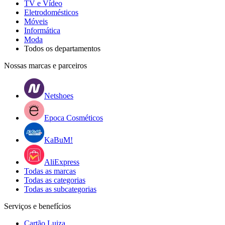
TV e Vídeo
Eletrodomésticos
Móveis
Informática
Moda
Todos os departamentos
Nossas marcas e parceiros
Netshoes
Epoca Cosméticos
KaBuM!
AliExpress
Todas as marcas
Todas as categorias
Todas as subcategorias
Serviços e benefícios
Cartão Luiza