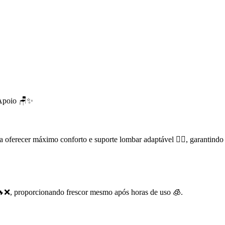
 Apoio 🪑✨
ferecer máximo conforto e suporte lombar adaptável 💆‍♂️, garantindo
 🔥❌, proporcionando frescor mesmo após horas de uso 🧊.