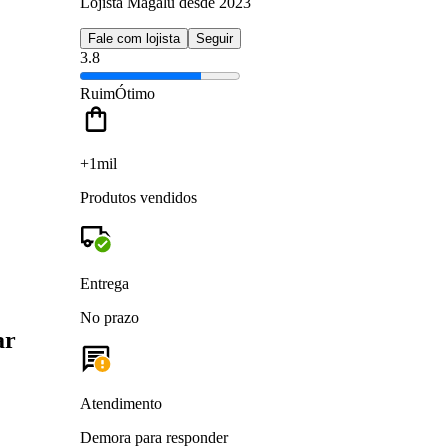
Lojista Magalu desde 2023
Fale com lojista
Seguir
3.8
Ruim
Ótimo
+1mil
Produtos vendidos
Entrega
No prazo
ar
Atendimento
Demora para responder