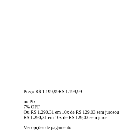
Preço R$ 1.199,99
R$
1.199
,
99
no Pix
7% OFF
Ou R$ 1.290,31 em 10x de R$ 129,03 sem juros
ou
R$ 1.290,31
em
10
x de
R$ 129,03
sem juros
Ver opções de pagamento