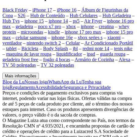
Black Friday
–
iPhone 17
–
iPhone 16
–
Álbum de Figurinhas da
Copa
–
S26
–
Hub de Conteúdo
–
Hub Celulares
–
Hub Geladeira
–
Hub Tvs
–
iphone 15
–
iphone 14
–
ps5
–
Air Fryer
–
iphone 16 pro
max
–
geladeira
–
poco x7 pro
–
xbox
–
iphone
–
creatina
–
whey
protein
–
microondas
–
kindle
–
iphone 17 pro max
–
iphone 15 pro
max
–
celular samsung
–
iphone 16e
–
xbox series s
–
xiaomi
–
ventilador
–
nintendo switch 2
–
Celular
–
Ar Condicionado Portátil
–
tablet
–
Bicicleta
–
Body Splash
–
jbl
–
redmi note 14
–
tenis nike
–
maquina de lavar roupa
–
liquidificador
–
ipad
–
guarda roupa
–
geladeira frost free
–
fogão 4 bocas
–
Armário de Cozinha
–
Alexa
–
TV 50 polegadas
–
TV 32 polegadas
Mais informações
Blog da Lu
Nossas lojas
WhatsApp da Lu
Tenha sua
loja
Regulamento
Acessibilidade
Segurança e Privacidade
Preços e condições de pagamento exclusivos para compras via
internet, podendo variar nas lojas físicas. Ofertas válidas na compra
de até 5 peças de cada produto por cliente, até o término dos nossos
estoques para internet. Caso os produtos apresentem divergências de
valores, o preço válido é o da sacola de compras.
O Magazine Luiza atua como correspondente no País, nos termos da
Resolução CMN nº 4.935/2021, e encaminha propostas de cartão de
crédito e operações de crédito para a Luizacred S.A Sociedade de
Crédito, Financiamento e Investimento inscrita no CNPJ sob o nº