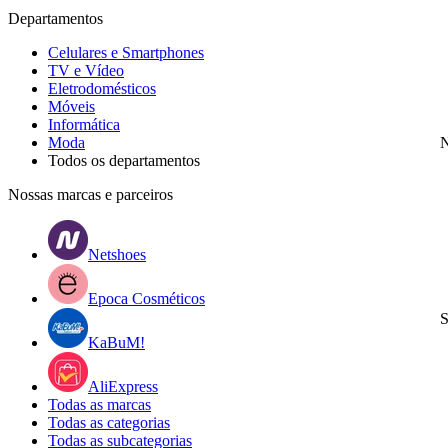
Departamentos
Celulares e Smartphones
TV e Vídeo
Eletrodomésticos
Móveis
Informática
Moda
N
Todos os departamentos
Nossas marcas e parceiros
Netshoes
Epoca Cosméticos
S
KaBuM!
AliExpress
Todas as marcas
Todas as categorias
Todas as subcategorias