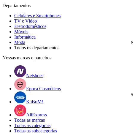
Departamentos
Celulares e Smartphones
TV e Vídeo
Eletrodomésticos
Móveis
Informática
Moda
N
Todos os departamentos
Nossas marcas e parceiros
Netshoes
Epoca Cosméticos
S
KaBuM!
AliExpress
Todas as marcas
Todas as categorias
Todas as subcategorias