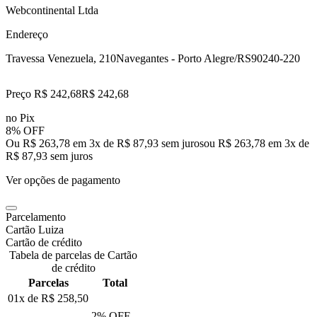
Webcontinental Ltda
Endereço
Travessa Venezuela, 210
Navegantes - Porto Alegre/RS
90240-220
Preço R$ 242,68
R$
242
,
68
no Pix
8% OFF
Ou R$ 263,78 em 3x de R$ 87,93 sem juros
ou
R$ 263,78
em
3
x de
R$ 87,93
sem juros
Ver opções de pagamento
Parcelamento
Cartão Luiza
Cartão de crédito
Tabela de parcelas de Cartão
de crédito
Parcelas
Total
01x de
R$ 258,50
2
% OFF