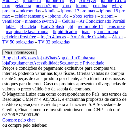
Hub Tvs
–
iphone 15
–
iphone 14
–
ps5
–
Air Fryer
–
iphone 16 pro
max
–
geladeira
–
poco x7 pro
–
xbox
–
iphone
–
creatina
–
whey
protein
–
microondas
–
kindle
–
iphone 17 pro max
–
iphone 15 pro
max
–
celular samsung
–
iphone 16e
–
xbox series s
–
xiaomi
–
ventilador
–
nintendo switch 2
–
Celular
–
Ar Condicionado Portátil
–
tablet
–
Bicicleta
–
Body Splash
–
jbl
–
redmi note 14
–
tenis nike
–
maquina de lavar roupa
–
liquidificador
–
ipad
–
guarda roupa
–
geladeira frost free
–
fogão 4 bocas
–
Armário de Cozinha
–
Alexa
–
TV 50 polegadas
–
TV 32 polegadas
Mais informações
Blog da Lu
Nossas lojas
WhatsApp da Lu
Tenha sua
loja
Regulamento
Acessibilidade
Segurança e Privacidade
Preços e condições de pagamento exclusivos para compras via
internet, podendo variar nas lojas físicas. Ofertas válidas na compra
de até 5 peças de cada produto por cliente, até o término dos nossos
estoques para internet. Caso os produtos apresentem divergências de
valores, o preço válido é o da sacola de compras.
O Magazine Luiza atua como correspondente no País, nos termos da
Resolução CMN nº 4.935/2021, e encaminha propostas de cartão de
crédito e operações de crédito para a Luizacred S.A Sociedade de
Crédito, Financiamento e Investimento inscrita no CNPJ sob o nº
02.206.577/0001-80.
Compre pelo chat
ou compre pelo telefone: