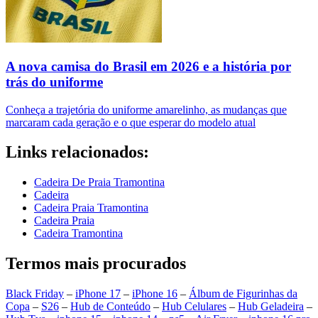
A nova camisa do Brasil em 2026 e a história por
trás do uniforme
Conheça a trajetória do uniforme amarelinho, as mudanças que
marcaram cada geração e o que esperar do modelo atual
Links relacionados:
Cadeira De Praia Tramontina
Cadeira
Cadeira Praia Tramontina
Cadeira Praia
Cadeira Tramontina
Termos mais procurados
Black Friday
–
iPhone 17
–
iPhone 16
–
Álbum de Figurinhas da
Copa
–
S26
–
Hub de Conteúdo
–
Hub Celulares
–
Hub Geladeira
–