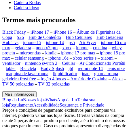
Cadeira Rodas
Cadeira Idoso
Termos mais procurados
Black Friday
–
iPhone 17
–
iPhone 16
–
Álbum de Figurinhas da
Copa
–
S26
–
Hub de Conteúdo
–
Hub Celulares
–
Hub Geladeira
–
Hub Tvs
–
iphone 15
–
iphone 14
–
ps5
–
Air Fryer
–
iphone 16 pro
max
–
geladeira
–
poco x7 pro
–
xbox
–
iphone
–
creatina
–
whey
protein
–
microondas
–
kindle
–
iphone 17 pro max
–
iphone 15 pro
max
–
celular samsung
–
iphone 16e
–
xbox series s
–
xiaomi
–
ventilador
–
nintendo switch 2
–
Celular
–
Ar Condicionado Portátil
–
tablet
–
Bicicleta
–
Body Splash
–
jbl
–
redmi note 14
–
tenis nike
–
maquina de lavar roupa
–
liquidificador
–
ipad
–
guarda roupa
–
geladeira frost free
–
fogão 4 bocas
–
Armário de Cozinha
–
Alexa
–
TV 50 polegadas
–
TV 32 polegadas
Mais informações
Blog da Lu
Nossas lojas
WhatsApp da Lu
Tenha sua
loja
Regulamento
Acessibilidade
Segurança e Privacidade
Preços e condições de pagamento exclusivos para compras via
internet, podendo variar nas lojas físicas. Ofertas válidas na compra
de até 5 peças de cada produto por cliente, até o término dos nossos
estoques para internet. Caso os produtos apresentem divergências de