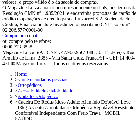
valores, o preço válido é o da sacola de compras.
O Magazine Luiza atua como correspondente no País, nos termos da
Resolução CMN nº 4.935/2021, e encaminha propostas de cartão de
crédito e operações de crédito para a Luizacred S.A Sociedade de
Crédito, Financiamento e Investimento inscrita no CNPJ sob o nº
02.206.577/0001-80.
Compre pelo chat
ou compre pelo telefone:
0800 773 3838
Magazine Luiza S/A - CNPJ: 47.960.950/1088-36 - Endereço: Rua
Arnulfo de Lima, 2385 - Vila Santa Cruz, Franca/SP - CEP 14.403-
471 ® Magazine Luiza – Todos os direitos reservados.
Home
>
saúde e cuidados pessoais
>
Ortopédicos
>
Acessibilidade e Mobilidade
>
Andador Ortopédico
>
Cadeira De Rodas Idoso Adulto Alumínio Dobrável Leve
113kg Assento Almofadado Ortopédica Regulável Resistente
Confortável Independente Com Freio Trava - MOBIL
SAÚDE