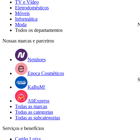
TV e Vídeo
Eletrodomésticos
Móveis
Informática
Moda
N
Todos os departamentos
Nossas marcas e parceiros
Netshoes
Epoca Cosméticos
S
KaBuM!
AliExpress
Todas as marcas
Todas as categorias
Todas as subcategorias
Serviços e benefícios
Cartão Luiza