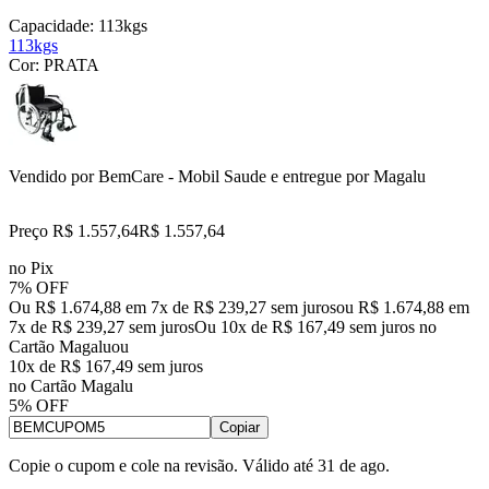
Capacidade:
113kgs
113kgs
Cor:
PRATA
Vendido por
BemCare - Mobil Saude
e entregue por
Magalu
Preço R$ 1.557,64
R$
1.557
,
64
no Pix
7% OFF
Ou R$ 1.674,88 em 7x de R$ 239,27 sem juros
ou
R$ 1.674,88
em
7
x de
R$ 239,27
sem juros
Ou 10x de R$ 167,49 sem juros no
Cartão Magalu
ou
10
x de
R$ 167,49
sem juros
no Cartão Magalu
5% OFF
Copiar
Copie o cupom e cole na revisão. Válido até
31 de ago
.