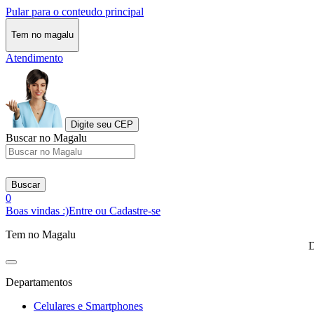
Pular para o conteudo principal
Tem no magalu
Atendimento
Digite seu CEP
Buscar no Magalu
Buscar
0
Boas vindas :)
Entre ou Cadastre-se
Tem no Magalu
D
Departamentos
Celulares e Smartphones