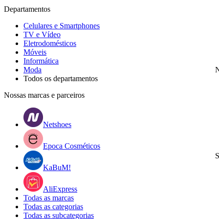
Departamentos
Celulares e Smartphones
TV e Vídeo
Eletrodomésticos
Móveis
Informática
Moda
N
Todos os departamentos
Nossas marcas e parceiros
Netshoes
Epoca Cosméticos
S
KaBuM!
AliExpress
Todas as marcas
Todas as categorias
Todas as subcategorias