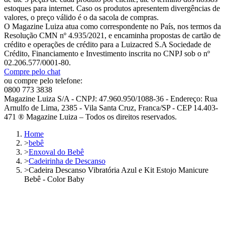
estoques para internet. Caso os produtos apresentem divergências de
valores, o preço válido é o da sacola de compras.
O Magazine Luiza atua como correspondente no País, nos termos da
Resolução CMN nº 4.935/2021, e encaminha propostas de cartão de
crédito e operações de crédito para a Luizacred S.A Sociedade de
Crédito, Financiamento e Investimento inscrita no CNPJ sob o nº
02.206.577/0001-80.
Compre pelo chat
ou compre pelo telefone:
0800 773 3838
Magazine Luiza S/A - CNPJ: 47.960.950/1088-36 - Endereço: Rua
Arnulfo de Lima, 2385 - Vila Santa Cruz, Franca/SP - CEP 14.403-
471 ® Magazine Luiza – Todos os direitos reservados.
Home
>
bebê
>
Enxoval do Bebê
>
Cadeirinha de Descanso
>
Cadeira Descanso Vibratória Azul e Kit Estojo Manicure
Bebê - Color Baby