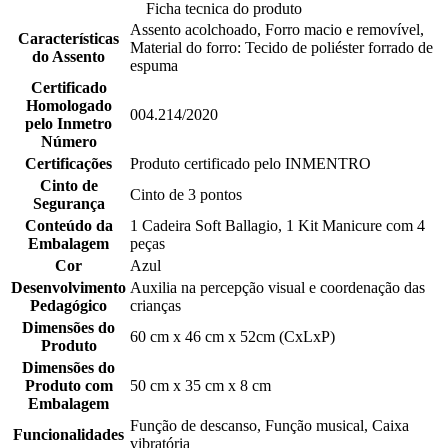
Ficha tecnica do produto
Assento acolchoado, Forro macio e removível,
Características
Material do forro: Tecido de poliéster forrado de
do Assento
espuma
Certificado
Homologado
004.214/2020
pelo Inmetro
Número
Certificações
Produto certificado pelo INMENTRO
Cinto de
Cinto de 3 pontos
Segurança
Conteúdo da
1 Cadeira Soft Ballagio, 1 Kit Manicure com 4
Embalagem
peças
Cor
Azul
Desenvolvimento
Auxilia na percepção visual e coordenação das
Pedagógico
crianças
Dimensões do
60 cm x 46 cm x 52cm (CxLxP)
Produto
Dimensões do
Produto com
50 cm x 35 cm x 8 cm
Embalagem
Função de descanso, Função musical, Caixa
Funcionalidades
vibratória