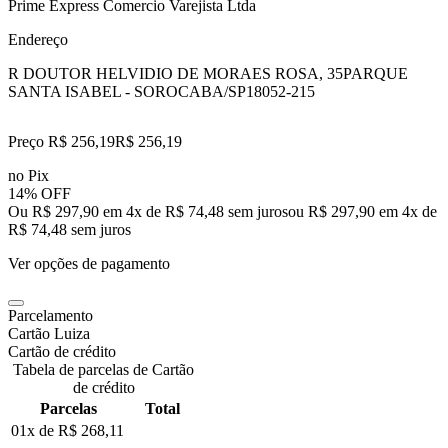
Prime Express Comercio Varejista Ltda
Endereço
R DOUTOR HELVIDIO DE MORAES ROSA, 35
PARQUE
SANTA ISABEL - SOROCABA/SP
18052-215
Preço R$ 256,19
R$
256
,
19
no Pix
14% OFF
Ou R$ 297,90 em 4x de R$ 74,48 sem juros
ou
R$ 297,90
em
4
x de
R$ 74,48
sem juros
Ver opções de pagamento
Parcelamento
Cartão Luiza
Cartão de crédito
Tabela de parcelas de Cartão
de crédito
Parcelas
Total
01x de
R$ 268,11