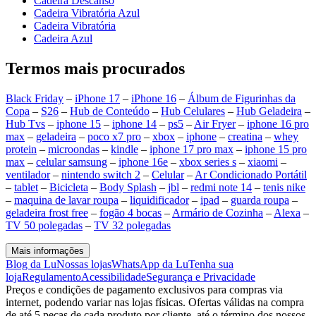
Cadeira Descanso
Cadeira Vibratória Azul
Cadeira Vibratória
Cadeira Azul
Termos mais procurados
Black Friday
–
iPhone 17
–
iPhone 16
–
Álbum de Figurinhas da
Copa
–
S26
–
Hub de Conteúdo
–
Hub Celulares
–
Hub Geladeira
–
Hub Tvs
–
iphone 15
–
iphone 14
–
ps5
–
Air Fryer
–
iphone 16 pro
max
–
geladeira
–
poco x7 pro
–
xbox
–
iphone
–
creatina
–
whey
protein
–
microondas
–
kindle
–
iphone 17 pro max
–
iphone 15 pro
max
–
celular samsung
–
iphone 16e
–
xbox series s
–
xiaomi
–
ventilador
–
nintendo switch 2
–
Celular
–
Ar Condicionado Portátil
–
tablet
–
Bicicleta
–
Body Splash
–
jbl
–
redmi note 14
–
tenis nike
–
maquina de lavar roupa
–
liquidificador
–
ipad
–
guarda roupa
–
geladeira frost free
–
fogão 4 bocas
–
Armário de Cozinha
–
Alexa
–
TV 50 polegadas
–
TV 32 polegadas
Mais informações
Blog da Lu
Nossas lojas
WhatsApp da Lu
Tenha sua
loja
Regulamento
Acessibilidade
Segurança e Privacidade
Preços e condições de pagamento exclusivos para compras via
internet, podendo variar nas lojas físicas. Ofertas válidas na compra
de até 5 peças de cada produto por cliente, até o término dos nossos