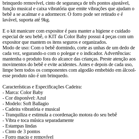
brinquedo removível, cinto de segurança de três pontos ajustável,
função musical e caixa vibratória que emite vibrações que ajudam o
bebê a se acalmar e a adormecer. O forro pode ser retirado e é
lavável, suporta até 9kg.
E o kit manicure com expositor é para manter a higiene e cuidado
especial de seu bebê, o KIT da Color Baby possui 4 peças com um
expositor que mantem os itens seguros e organizados.
Modo de uso: Com o bebê dormindo, corte as unhas de um dedo de
cada vez, segurando-o com o polegar e o indicador. Advertências:
mantenha o produto fora do alcance das crianças. Preste atenção aos
movimentos do bebê e evite acidentes. Antes e depois de cada uso,
limpe bem todos os componentes com algodão embebido em álcool-
esse produto não é um brinquedo.
Características e Especificações Cadeira:
- Marca: Color Baby
- Cor disponível: Azul
- Modelo: Soft Ballagio
- Cadeira vibratória e musical
- Tranquiliza e estimula a coordenação motora do seu bebê
- Vibra e toca música separadamente
- Estampas lindas
- Cinto de 3 pontos
- Forro macio e removível