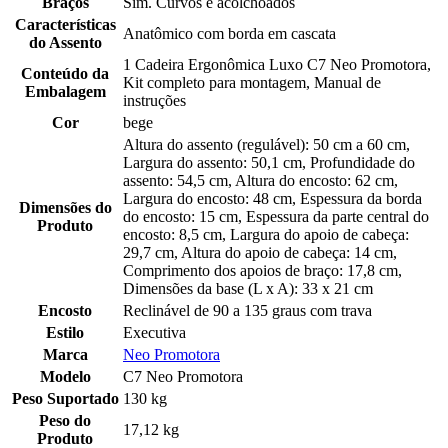
Braços
Sim. Curvos e acolchoados
Características
Anatômico com borda em cascata
do Assento
1 Cadeira Ergonômica Luxo C7 Neo Promotora,
Conteúdo da
Kit completo para montagem, Manual de
Embalagem
instruções
Cor
bege
Altura do assento (regulável): 50 cm a 60 cm,
Largura do assento: 50,1 cm, Profundidade do
assento: 54,5 cm, Altura do encosto: 62 cm,
Largura do encosto: 48 cm, Espessura da borda
Dimensões do
do encosto: 15 cm, Espessura da parte central do
Produto
encosto: 8,5 cm, Largura do apoio de cabeça:
29,7 cm, Altura do apoio de cabeça: 14 cm,
Comprimento dos apoios de braço: 17,8 cm,
Dimensões da base (L x A): 33 x 21 cm
Encosto
Reclinável de 90 a 135 graus com trava
Estilo
Executiva
Marca
Neo Promotora
Modelo
C7 Neo Promotora
Peso Suportado
130 kg
Peso do
17,12 kg
Produto