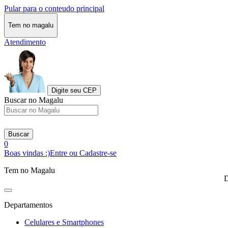
Pular para o conteudo principal
Tem no magalu
Atendimento
Digite seu CEP
Buscar no Magalu
Buscar
0
Boas vindas :)
Entre ou Cadastre-se
Tem no Magalu
D
Departamentos
Celulares e Smartphones