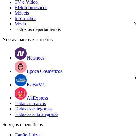
TV e Vídeo
Eletrodomésticos
Móveis
Informática
Moda
N
Todos os departamentos
Nossas marcas e parceiros
Netshoes
Epoca Cosméticos
S
KaBuM!
AliExpress
Todas as marcas
Todas as categorias
Todas as subcategorias
Serviços e benefícios
Cartão Luiza