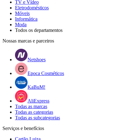
TV e Vídeo
Eletrodomésticos
Móveis
Informática
Moda
Todos os departamentos
Nossas marcas e parceiros
Netshoes
Epoca Cosméticos
KaBuM!
AliExpress
Todas as marcas
Todas as categorias
Todas as subcategorias
Serviços e benefícios
Cartão Luiza