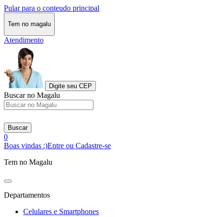
Pular para o conteudo principal
Tem no magalu
Atendimento
Digite seu CEP
Buscar no Magalu
Buscar
0
Boas vindas :)
Entre ou Cadastre-se
Tem no Magalu
Departamentos
Celulares e Smartphones