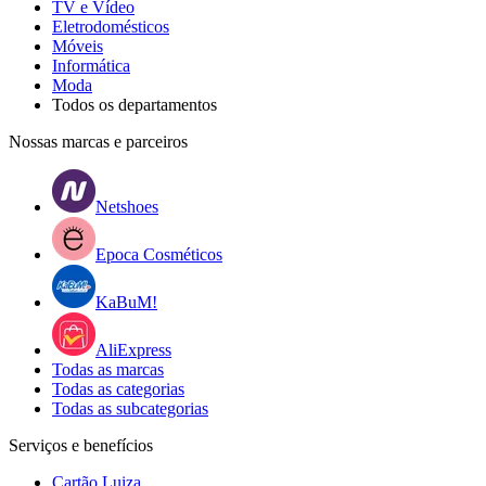
TV e Vídeo
Eletrodomésticos
Móveis
Informática
Moda
Todos os departamentos
Nossas marcas e parceiros
Netshoes
Epoca Cosméticos
KaBuM!
AliExpress
Todas as marcas
Todas as categorias
Todas as subcategorias
Serviços e benefícios
Cartão Luiza