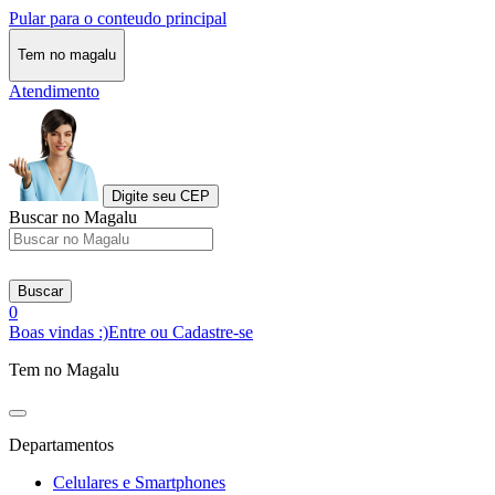
Pular para o conteudo principal
Tem no magalu
Atendimento
Digite seu CEP
Buscar no Magalu
Buscar
0
Boas vindas :)
Entre ou Cadastre-se
Tem no Magalu
Departamentos
Celulares e Smartphones