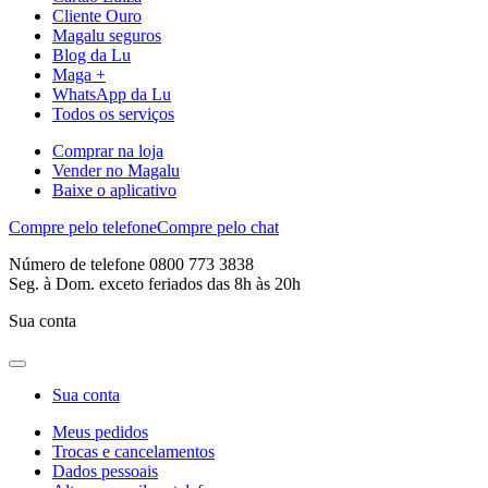
Cliente Ouro
Magalu seguros
Blog da Lu
Maga +
WhatsApp da Lu
Todos os serviços
Comprar na loja
Vender no Magalu
Baixe o aplicativo
Compre pelo telefone
Compre pelo chat
Número de telefone 0800 773 3838
Seg. à Dom. exceto feriados das 8h às 20h
Sua conta
Sua conta
Meus pedidos
Trocas e cancelamentos
Dados pessoais