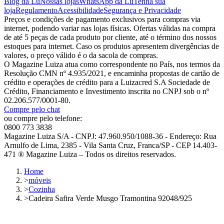
Blog da Lu
Nossas lojas
WhatsApp da Lu
Tenha sua
loja
Regulamento
Acessibilidade
Segurança e Privacidade
Preços e condições de pagamento exclusivos para compras via
internet, podendo variar nas lojas físicas. Ofertas válidas na compra
de até 5 peças de cada produto por cliente, até o término dos nossos
estoques para internet. Caso os produtos apresentem divergências de
valores, o preço válido é o da sacola de compras.
O Magazine Luiza atua como correspondente no País, nos termos da
Resolução CMN nº 4.935/2021, e encaminha propostas de cartão de
crédito e operações de crédito para a Luizacred S.A Sociedade de
Crédito, Financiamento e Investimento inscrita no CNPJ sob o nº
02.206.577/0001-80.
Compre pelo chat
ou compre pelo telefone:
0800 773 3838
Magazine Luiza S/A - CNPJ: 47.960.950/1088-36 - Endereço: Rua
Arnulfo de Lima, 2385 - Vila Santa Cruz, Franca/SP - CEP 14.403-
471 ® Magazine Luiza – Todos os direitos reservados.
Home
>
móveis
>
Cozinha
>
Cadeira Safira Verde Musgo Tramontina 92048/925