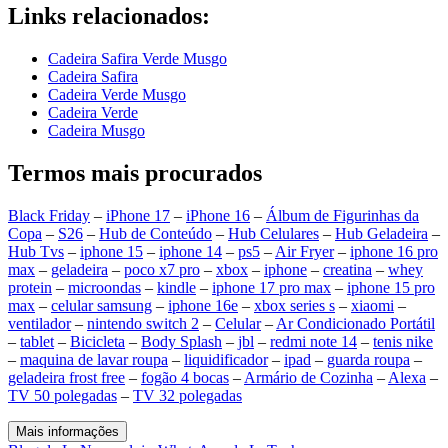
Links relacionados:
Cadeira Safira Verde Musgo
Cadeira Safira
Cadeira Verde Musgo
Cadeira Verde
Cadeira Musgo
Termos mais procurados
Black Friday
–
iPhone 17
–
iPhone 16
–
Álbum de Figurinhas da
Copa
–
S26
–
Hub de Conteúdo
–
Hub Celulares
–
Hub Geladeira
–
Hub Tvs
–
iphone 15
–
iphone 14
–
ps5
–
Air Fryer
–
iphone 16 pro
max
–
geladeira
–
poco x7 pro
–
xbox
–
iphone
–
creatina
–
whey
protein
–
microondas
–
kindle
–
iphone 17 pro max
–
iphone 15 pro
max
–
celular samsung
–
iphone 16e
–
xbox series s
–
xiaomi
–
ventilador
–
nintendo switch 2
–
Celular
–
Ar Condicionado Portátil
–
tablet
–
Bicicleta
–
Body Splash
–
jbl
–
redmi note 14
–
tenis nike
–
maquina de lavar roupa
–
liquidificador
–
ipad
–
guarda roupa
–
geladeira frost free
–
fogão 4 bocas
–
Armário de Cozinha
–
Alexa
–
TV 50 polegadas
–
TV 32 polegadas
Mais informações