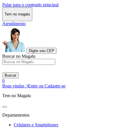
Pular para o conteudo principal
Tem no magalu
Atendimento
Digite seu CEP
Buscar no Magalu
Buscar
0
Boas vindas :)
Entre ou Cadastre-se
Tem no Magalu
Departamentos
Celulares e Smartphones