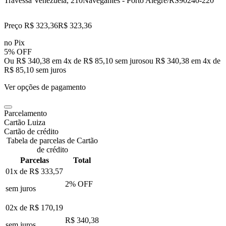
Travessa Venezuela, 210
Navegantes - Porto Alegre/RS
90240-220
Preço R$ 323,36
R$
323
,
36
no Pix
5% OFF
Ou R$ 340,38 em 4x de R$ 85,10 sem juros
ou
R$ 340,38
em
4
x de
R$ 85,10
sem juros
Ver opções de pagamento
Parcelamento
Cartão Luiza
Cartão de crédito
Tabela de parcelas de Cartão
de crédito
Parcelas
Total
01x de
R$ 333,57
2
% OFF
sem juros
02x de
R$ 170,19
R$ 340,38
sem juros