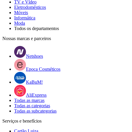
TV e Vídeo
Eletrodomésticos
Móveis
Informática
Moda
Todos os departamentos
Nossas marcas e parceiros
Netshoes
Epoca Cosméticos
KaBuM!
AliExpress
Todas as marcas
Todas as categorias
Todas as subcategorias
Serviços e benefícios
Cartão Luiza