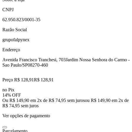
CNPJ
62.950.823/0001-35
Razão Social
grupofalpynex
Endereço
Avenida Francisco Tranchesi, 703
Jardim Nossa Senhora do Carmo -
Sao Paulo/SP
08270-460
Preço R$ 128,91
R$
128
,
91
no Pix
14% OFF
Ou R$ 149,90 em 2x de R$ 74,95 sem juros
ou
R$ 149,90
em
2
x de
R$ 74,95
sem juros
Ver opções de pagamento
Parcelamento