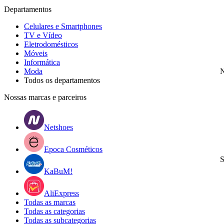
Departamentos
Celulares e Smartphones
TV e Vídeo
Eletrodomésticos
Móveis
Informática
Moda
N
Todos os departamentos
Nossas marcas e parceiros
Netshoes
Epoca Cosméticos
S
KaBuM!
AliExpress
Todas as marcas
Todas as categorias
Todas as subcategorias