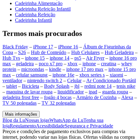
Cadeirinha Alimentação
Cadeirinha Refeição Infantil
Cadeirinha Refeição
Cadeirinha Infantil
Termos mais procurados
Black Friday
–
iPhone 17
–
iPhone 16
–
Álbum de Figurinhas da
Copa
–
S26
–
Hub de Conteúdo
–
Hub Celulares
–
Hub Geladeira
–
Hub Tvs
–
iphone 15
–
iphone 14
–
ps5
–
Air Fryer
–
iphone 16 pro
max
–
geladeira
–
poco x7 pro
–
xbox
–
iphone
–
creatina
–
whey
protein
–
microondas
–
kindle
–
iphone 17 pro max
–
iphone 15 pro
max
–
celular samsung
–
iphone 16e
–
xbox series s
–
xiaomi
–
ventilador
–
nintendo switch 2
–
Celular
–
Ar Condicionado Portátil
–
tablet
–
Bicicleta
–
Body Splash
–
jbl
–
redmi note 14
–
tenis nike
–
maquina de lavar roupa
–
liquidificador
–
ipad
–
guarda roupa
–
geladeira frost free
–
fogão 4 bocas
–
Armário de Cozinha
–
Alexa
–
TV 50 polegadas
–
TV 32 polegadas
Mais informações
Blog da Lu
Nossas lojas
WhatsApp da Lu
Tenha sua
loja
Regulamento
Acessibilidade
Segurança e Privacidade
Preços e condições de pagamento exclusivos para compras via
internet, podendo variar nas lojas físicas. Ofertas válidas na compra