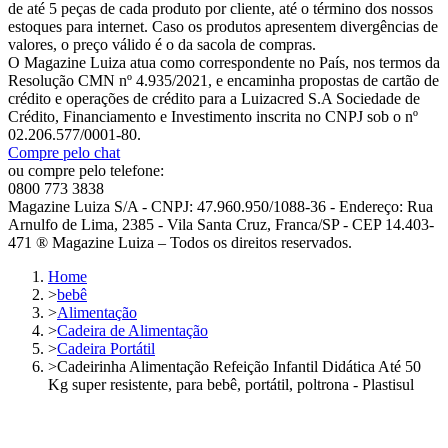
de até 5 peças de cada produto por cliente, até o término dos nossos
estoques para internet. Caso os produtos apresentem divergências de
valores, o preço válido é o da sacola de compras.
O Magazine Luiza atua como correspondente no País, nos termos da
Resolução CMN nº 4.935/2021, e encaminha propostas de cartão de
crédito e operações de crédito para a Luizacred S.A Sociedade de
Crédito, Financiamento e Investimento inscrita no CNPJ sob o nº
02.206.577/0001-80.
Compre pelo chat
ou compre pelo telefone:
0800 773 3838
Magazine Luiza S/A - CNPJ: 47.960.950/1088-36 - Endereço: Rua
Arnulfo de Lima, 2385 - Vila Santa Cruz, Franca/SP - CEP 14.403-
471 ® Magazine Luiza – Todos os direitos reservados.
Home
>
bebê
>
Alimentação
>
Cadeira de Alimentação
>
Cadeira Portátil
>
Cadeirinha Alimentação Refeição Infantil Didática Até 50
Kg super resistente, para bebê, portátil, poltrona - Plastisul