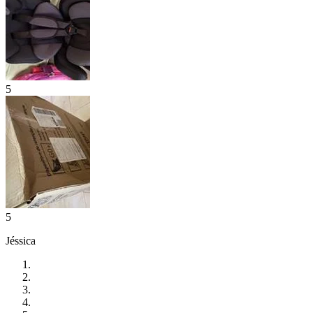
5
5
Jéssica