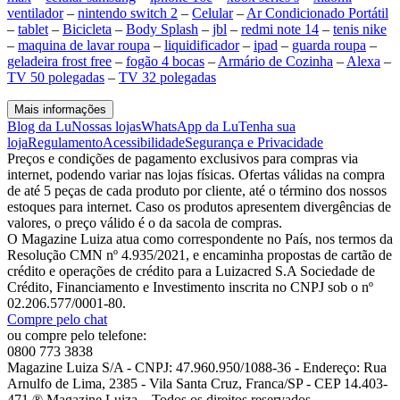
ventilador
–
nintendo switch 2
–
Celular
–
Ar Condicionado Portátil
–
tablet
–
Bicicleta
–
Body Splash
–
jbl
–
redmi note 14
–
tenis nike
–
maquina de lavar roupa
–
liquidificador
–
ipad
–
guarda roupa
–
geladeira frost free
–
fogão 4 bocas
–
Armário de Cozinha
–
Alexa
–
TV 50 polegadas
–
TV 32 polegadas
Mais informações
Blog da Lu
Nossas lojas
WhatsApp da Lu
Tenha sua
loja
Regulamento
Acessibilidade
Segurança e Privacidade
Preços e condições de pagamento exclusivos para compras via
internet, podendo variar nas lojas físicas. Ofertas válidas na compra
de até 5 peças de cada produto por cliente, até o término dos nossos
estoques para internet. Caso os produtos apresentem divergências de
valores, o preço válido é o da sacola de compras.
O Magazine Luiza atua como correspondente no País, nos termos da
Resolução CMN nº 4.935/2021, e encaminha propostas de cartão de
crédito e operações de crédito para a Luizacred S.A Sociedade de
Crédito, Financiamento e Investimento inscrita no CNPJ sob o nº
02.206.577/0001-80.
Compre pelo chat
ou compre pelo telefone:
0800 773 3838
Magazine Luiza S/A - CNPJ: 47.960.950/1088-36 - Endereço: Rua
Arnulfo de Lima, 2385 - Vila Santa Cruz, Franca/SP - CEP 14.403-
471 ® Magazine Luiza – Todos os direitos reservados.