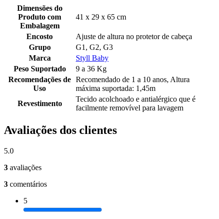
Dimensões do
Produto com
41 x 29 x 65 cm
Embalagem
Encosto
Ajuste de altura no protetor de cabeça
Grupo
G1, G2, G3
Marca
Styll Baby
Peso Suportado
9 a 36 Kg
Recomendações de
Recomendado de 1 a 10 anos, Altura
Uso
máxima suportada: 1,45m
Tecido acolchoado e antialérgico que é
Revestimento
facilmente removível para lavagem
Avaliações dos clientes
5.0
3
avaliações
3
comentários
5