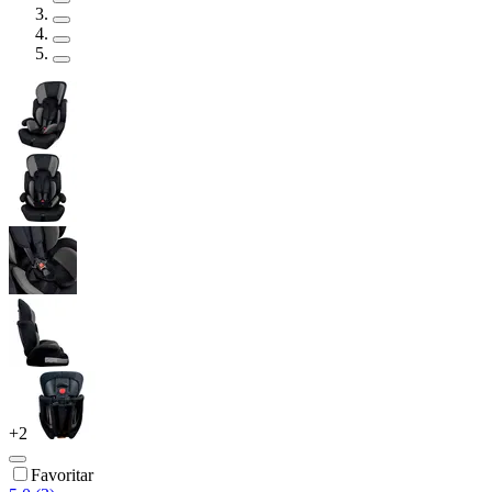
+
2
Favoritar