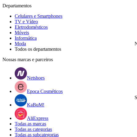
Departamentos
Celulares e Smartphones
TV e Vídeo
Eletrodomésticos
Móveis
Informática
Moda
N
Todos os departamentos
Nossas marcas e parceiros
Netshoes
Epoca Cosméticos
S
KaBuM!
AliExpress
Todas as marcas
Todas as categorias
Todas as subcategorias