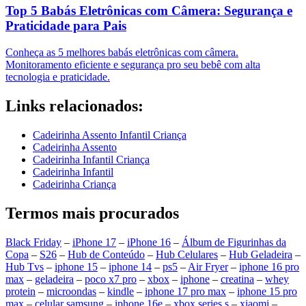
Top 5 Babás Eletrônicas com Câmera: Segurança e
Praticidade para Pais
Conheça as 5 melhores babás eletrônicas com câmera.
Monitoramento eficiente e segurança pro seu bebê com alta
tecnologia e praticidade.
Links relacionados:
Cadeirinha Assento Infantil Criança
Cadeirinha Assento
Cadeirinha Infantil Criança
Cadeirinha Infantil
Cadeirinha Criança
Termos mais procurados
Black Friday
–
iPhone 17
–
iPhone 16
–
Álbum de Figurinhas da
Copa
–
S26
–
Hub de Conteúdo
–
Hub Celulares
–
Hub Geladeira
–
Hub Tvs
–
iphone 15
–
iphone 14
–
ps5
–
Air Fryer
–
iphone 16 pro
max
–
geladeira
–
poco x7 pro
–
xbox
–
iphone
–
creatina
–
whey
protein
–
microondas
–
kindle
–
iphone 17 pro max
–
iphone 15 pro
max
–
celular samsung
–
iphone 16e
–
xbox series s
–
xiaomi
–