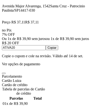
Avenida Major Alvarenga, 1542
Santa Cruz - Patrocinio
Paulista/SP
14417-030
Preço R$ 37,11
R$
37
,
11
no Pix
7% OFF
Ou 1x de R$ 39,90 sem juros
ou
1
x de
R$ 39,90
sem juros
R$ 20 OFF
Copiar
Copie o cupom e cole na revisão. Válido até
14 de set
.
Ver opções de pagamento
Parcelamento
Cartão Luiza
Cartão de crédito
Tabela de parcelas de Cartão
de crédito
Parcelas
Total
01x de
R$ 39,90