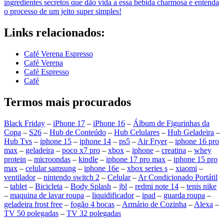
ingredientes secretos que dão vida a essa bebida charmosa e entenda
o processo de um jeito super simples!
Links relacionados:
Café Verena Espresso
Café Verena
Café Espresso
Café
Termos mais procurados
Black Friday
–
iPhone 17
–
iPhone 16
–
Álbum de Figurinhas da
Copa
–
S26
–
Hub de Conteúdo
–
Hub Celulares
–
Hub Geladeira
–
Hub Tvs
–
iphone 15
–
iphone 14
–
ps5
–
Air Fryer
–
iphone 16 pro
max
–
geladeira
–
poco x7 pro
–
xbox
–
iphone
–
creatina
–
whey
protein
–
microondas
–
kindle
–
iphone 17 pro max
–
iphone 15 pro
max
–
celular samsung
–
iphone 16e
–
xbox series s
–
xiaomi
–
ventilador
–
nintendo switch 2
–
Celular
–
Ar Condicionado Portátil
–
tablet
–
Bicicleta
–
Body Splash
–
jbl
–
redmi note 14
–
tenis nike
–
maquina de lavar roupa
–
liquidificador
–
ipad
–
guarda roupa
–
geladeira frost free
–
fogão 4 bocas
–
Armário de Cozinha
–
Alexa
–
TV 50 polegadas
–
TV 32 polegadas