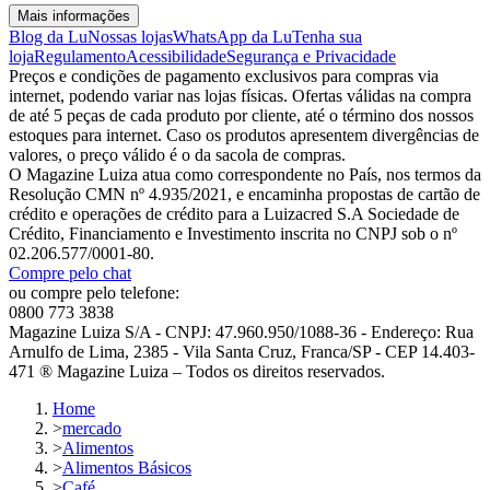
Mais informações
Blog da Lu
Nossas lojas
WhatsApp da Lu
Tenha sua
loja
Regulamento
Acessibilidade
Segurança e Privacidade
Preços e condições de pagamento exclusivos para compras via
internet, podendo variar nas lojas físicas. Ofertas válidas na compra
de até 5 peças de cada produto por cliente, até o término dos nossos
estoques para internet. Caso os produtos apresentem divergências de
valores, o preço válido é o da sacola de compras.
O Magazine Luiza atua como correspondente no País, nos termos da
Resolução CMN nº 4.935/2021, e encaminha propostas de cartão de
crédito e operações de crédito para a Luizacred S.A Sociedade de
Crédito, Financiamento e Investimento inscrita no CNPJ sob o nº
02.206.577/0001-80.
Compre pelo chat
ou compre pelo telefone:
0800 773 3838
Magazine Luiza S/A - CNPJ: 47.960.950/1088-36 - Endereço: Rua
Arnulfo de Lima, 2385 - Vila Santa Cruz, Franca/SP - CEP 14.403-
471 ® Magazine Luiza – Todos os direitos reservados.
Home
>
mercado
>
Alimentos
>
Alimentos Básicos
>
Café