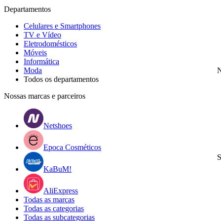
Departamentos
Celulares e Smartphones
TV e Vídeo
Eletrodomésticos
Móveis
Informática
Moda
N
Todos os departamentos
Nossas marcas e parceiros
Netshoes
Epoca Cosméticos
S
KaBuM!
AliExpress
Todas as marcas
Todas as categorias
Todas as subcategorias