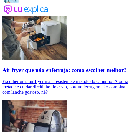
Air fryer que não enferruja: como escolher melhor?
Escolher uma air fryer mais resistente é metade do caminho. A outra
metade é cuidar direitinho do cesto, porque ferrugem não combina
com lanche gostoso, né?