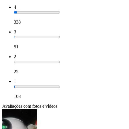
4
338
3
51
2
25
1
108
Avaliações com fotos e vídeos