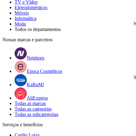
TV e Vídeo
Eletrodomésticos
Móveis
Informática
Moda
N
Todos os departamentos
Nossas marcas e parceiros
Netshoes
Epoca Cosméticos
S
KaBuM!
AliExpress
Todas as marcas
Todas as categorias
Todas as subcategorias
Serviços e benefícios
Cartão Luiza