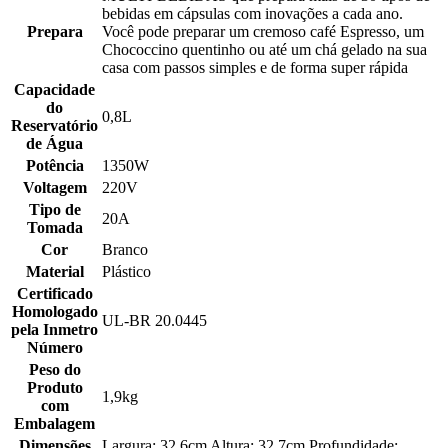
bebidas em cápsulas com inovações a cada ano.
Prepara
Você pode preparar um cremoso café Espresso, um
Chococcino quentinho ou até um chá gelado na sua
casa com passos simples e de forma super rápida
Capacidade
do
0,8L
Reservatório
de Água
Potência
1350W
Voltagem
220V
Tipo de
20A
Tomada
Cor
Branco
Material
Plástico
Certificado
Homologado
UL-BR 20.0445
pela Inmetro
Número
Peso do
Produto
1,9kg
com
Embalagem
Dimensões
Largura: 32,6cm Altura: 32,7cm Profundidade: