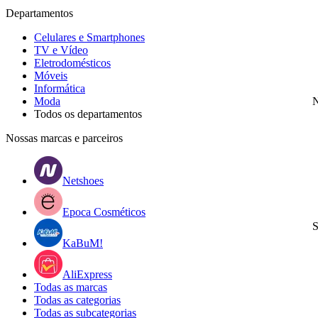
Departamentos
Celulares e Smartphones
TV e Vídeo
Eletrodomésticos
Móveis
Informática
Moda
N
Todos os departamentos
Nossas marcas e parceiros
Netshoes
Epoca Cosméticos
S
KaBuM!
AliExpress
Todas as marcas
Todas as categorias
Todas as subcategorias