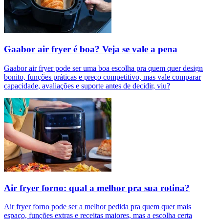
Gaabor air fryer é boa? Veja se vale a pena
Gaabor air fryer pode ser uma boa escolha pra quem quer design
bonito, funções práticas e preço competitivo, mas vale comparar
capacidade, avaliações e suporte antes de decidir, viu?
Air fryer forno: qual a melhor pra sua rotina?
Air fryer forno pode ser a melhor pedida pra quem quer mais
espaço, funções extras e receitas maiores, mas a escolha certa