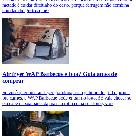
metade é cuidar direitinho do cesto, porque ferrugem não combina
com lanche gostoso, né?
Air fryer WAP Barbecue é boa? Guia antes de
comprar
Se você quer uma air fryer grandona, com jeitinho de grill e pronta
pra carnes, a WAP Barbecue pode entrar no jogo. Só vale checar se
ela cabe na sua bancada, na sua rotina e na sua fome, viu?