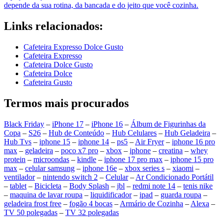
depende da sua rotina, da bancada e do jeito que você cozinha.
Links relacionados:
Cafeteira Expresso Dolce Gusto
Cafeteira Expresso
Cafeteira Dolce Gusto
Cafeteira Dolce
Cafeteira Gusto
Termos mais procurados
Black Friday
–
iPhone 17
–
iPhone 16
–
Álbum de Figurinhas da
Copa
–
S26
–
Hub de Conteúdo
–
Hub Celulares
–
Hub Geladeira
–
Hub Tvs
–
iphone 15
–
iphone 14
–
ps5
–
Air Fryer
–
iphone 16 pro
max
–
geladeira
–
poco x7 pro
–
xbox
–
iphone
–
creatina
–
whey
protein
–
microondas
–
kindle
–
iphone 17 pro max
–
iphone 15 pro
max
–
celular samsung
–
iphone 16e
–
xbox series s
–
xiaomi
–
ventilador
–
nintendo switch 2
–
Celular
–
Ar Condicionado Portátil
–
tablet
–
Bicicleta
–
Body Splash
–
jbl
–
redmi note 14
–
tenis nike
–
maquina de lavar roupa
–
liquidificador
–
ipad
–
guarda roupa
–
geladeira frost free
–
fogão 4 bocas
–
Armário de Cozinha
–
Alexa
–
TV 50 polegadas
–
TV 32 polegadas