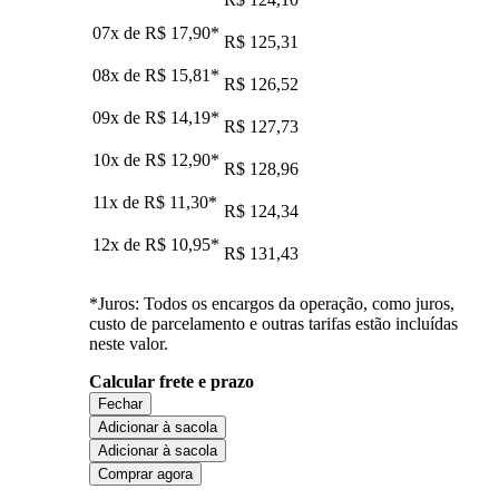
07x de
R$ 17,90
*
R$ 125,31
08x de
R$ 15,81
*
R$ 126,52
09x de
R$ 14,19
*
R$ 127,73
10x de
R$ 12,90
*
R$ 128,96
11x de
R$ 11,30
*
R$ 124,34
12x de
R$ 10,95
*
R$ 131,43
*Juros: Todos os encargos da operação, como juros,
custo de parcelamento e outras tarifas estão incluídas
neste valor.
Calcular frete e prazo
Fechar
Adicionar à sacola
Adicionar à sacola
Comprar agora