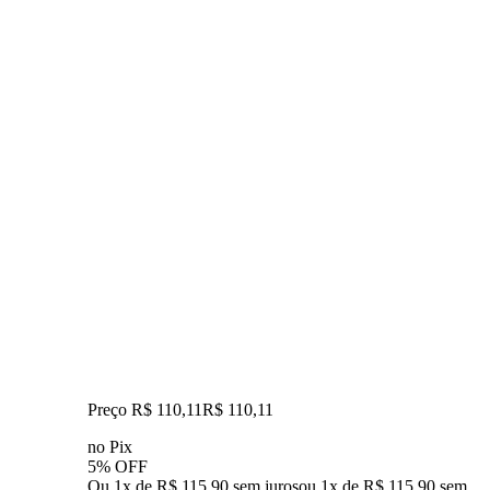
Preço R$ 110,11
R$
110
,
11
no Pix
5% OFF
Ou 1x de R$ 115,90 sem juros
ou
1
x de
R$ 115,90
sem