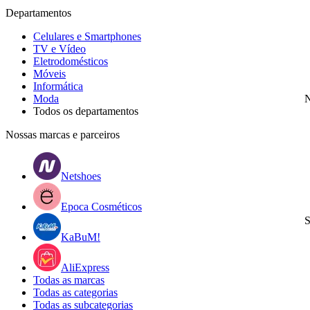
Departamentos
Celulares e Smartphones
TV e Vídeo
Eletrodomésticos
Móveis
Informática
Moda
N
Todos os departamentos
Nossas marcas e parceiros
Netshoes
Epoca Cosméticos
S
KaBuM!
AliExpress
Todas as marcas
Todas as categorias
Todas as subcategorias