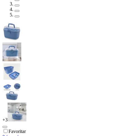
+
3
Favoritar