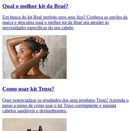
Qual o melhor kit da Braé?
Em busca do kit Braé perfeito pros seus fios? Conheça as opções da
marca e descubra qual o melhor kit da Braé pra atender às
necessidades específicas do seu cabelo
Como usar kit Truss?
Quer potencializar os resultados dos seus produtos Truss? Aprenda o
passo a passo de como usar o kit Truss corretamente e garanta
cabelos saudáveis e deslumbrantes.