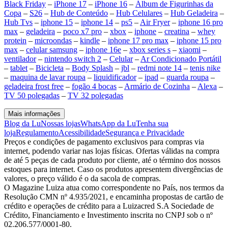
Black Friday
–
iPhone 17
–
iPhone 16
–
Álbum de Figurinhas da
Copa
–
S26
–
Hub de Conteúdo
–
Hub Celulares
–
Hub Geladeira
–
Hub Tvs
–
iphone 15
–
iphone 14
–
ps5
–
Air Fryer
–
iphone 16 pro
max
–
geladeira
–
poco x7 pro
–
xbox
–
iphone
–
creatina
–
whey
protein
–
microondas
–
kindle
–
iphone 17 pro max
–
iphone 15 pro
max
–
celular samsung
–
iphone 16e
–
xbox series s
–
xiaomi
–
ventilador
–
nintendo switch 2
–
Celular
–
Ar Condicionado Portátil
–
tablet
–
Bicicleta
–
Body Splash
–
jbl
–
redmi note 14
–
tenis nike
–
maquina de lavar roupa
–
liquidificador
–
ipad
–
guarda roupa
–
geladeira frost free
–
fogão 4 bocas
–
Armário de Cozinha
–
Alexa
–
TV 50 polegadas
–
TV 32 polegadas
Mais informações
Blog da Lu
Nossas lojas
WhatsApp da Lu
Tenha sua
loja
Regulamento
Acessibilidade
Segurança e Privacidade
Preços e condições de pagamento exclusivos para compras via
internet, podendo variar nas lojas físicas. Ofertas válidas na compra
de até 5 peças de cada produto por cliente, até o término dos nossos
estoques para internet. Caso os produtos apresentem divergências de
valores, o preço válido é o da sacola de compras.
O Magazine Luiza atua como correspondente no País, nos termos da
Resolução CMN nº 4.935/2021, e encaminha propostas de cartão de
crédito e operações de crédito para a Luizacred S.A Sociedade de
Crédito, Financiamento e Investimento inscrita no CNPJ sob o nº
02.206.577/0001-80.