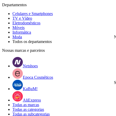
Departamentos
Celulares e Smartphones
TV e Vídeo
Eletrodomésticos
Móveis
Informática
Moda
N
Todos os departamentos
Nossas marcas e parceiros
Netshoes
Epoca Cosméticos
S
KaBuM!
AliExpress
Todas as marcas
Todas as categorias
Todas as subcategorias