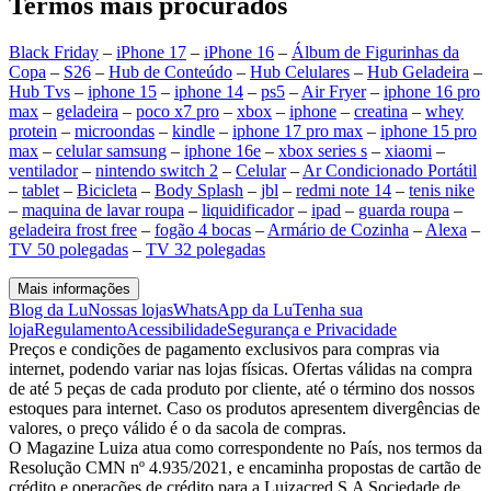
Termos mais procurados
Black Friday
–
iPhone 17
–
iPhone 16
–
Álbum de Figurinhas da
Copa
–
S26
–
Hub de Conteúdo
–
Hub Celulares
–
Hub Geladeira
–
Hub Tvs
–
iphone 15
–
iphone 14
–
ps5
–
Air Fryer
–
iphone 16 pro
max
–
geladeira
–
poco x7 pro
–
xbox
–
iphone
–
creatina
–
whey
protein
–
microondas
–
kindle
–
iphone 17 pro max
–
iphone 15 pro
max
–
celular samsung
–
iphone 16e
–
xbox series s
–
xiaomi
–
ventilador
–
nintendo switch 2
–
Celular
–
Ar Condicionado Portátil
–
tablet
–
Bicicleta
–
Body Splash
–
jbl
–
redmi note 14
–
tenis nike
–
maquina de lavar roupa
–
liquidificador
–
ipad
–
guarda roupa
–
geladeira frost free
–
fogão 4 bocas
–
Armário de Cozinha
–
Alexa
–
TV 50 polegadas
–
TV 32 polegadas
Mais informações
Blog da Lu
Nossas lojas
WhatsApp da Lu
Tenha sua
loja
Regulamento
Acessibilidade
Segurança e Privacidade
Preços e condições de pagamento exclusivos para compras via
internet, podendo variar nas lojas físicas. Ofertas válidas na compra
de até 5 peças de cada produto por cliente, até o término dos nossos
estoques para internet. Caso os produtos apresentem divergências de
valores, o preço válido é o da sacola de compras.
O Magazine Luiza atua como correspondente no País, nos termos da
Resolução CMN nº 4.935/2021, e encaminha propostas de cartão de
crédito e operações de crédito para a Luizacred S.A Sociedade de