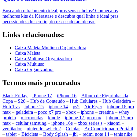
Buscando o tratamento ideal pros seus cabelos? Conheça os
melhores kits da Kérastase e descubra qual linha é ideal pras
necessidades do seu fio, do ressecado ao oleoso.
Links relacionados:
Caixa Maleta Multiuso Organizadora
Caixa Maleta
Caixa Multiuso Organizadora
Caixa Multiuso
Caixa Organizadora
Termos mais procurados
Black Friday
–
iPhone 17
–
iPhone 16
–
Álbum de Figurinhas da
Copa
–
S26
–
Hub de Conteúdo
–
Hub Celulares
–
Hub Geladeira
–
Hub Tvs
–
iphone 15
–
iphone 14
–
ps5
–
Air Fryer
–
iphone 16 pro
max
–
geladeira
–
poco x7 pro
–
xbox
–
iphone
–
creatina
–
whey
protein
–
microondas
–
kindle
–
iphone 17 pro max
–
iphone 15 pro
max
–
celular samsung
–
iphone 16e
–
xbox series s
–
xiaomi
–
ventilador
–
nintendo switch 2
–
Celular
–
Ar Condicionado Portátil
–
tablet
–
Bicicleta
–
Body Splash
–
jbl
–
redmi note 14
–
tenis nike