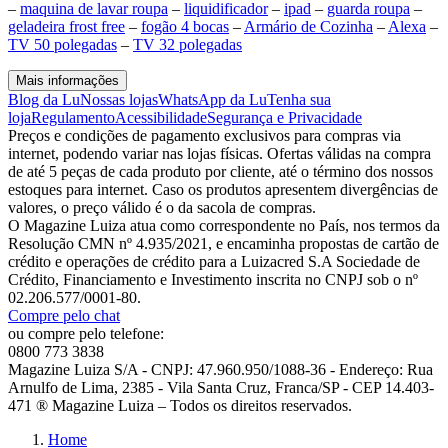
–
maquina de lavar roupa
–
liquidificador
–
ipad
–
guarda roupa
–
geladeira frost free
–
fogão 4 bocas
–
Armário de Cozinha
–
Alexa
–
TV 50 polegadas
–
TV 32 polegadas
Mais informações
Blog da Lu
Nossas lojas
WhatsApp da Lu
Tenha sua
loja
Regulamento
Acessibilidade
Segurança e Privacidade
Preços e condições de pagamento exclusivos para compras via
internet, podendo variar nas lojas físicas. Ofertas válidas na compra
de até 5 peças de cada produto por cliente, até o término dos nossos
estoques para internet. Caso os produtos apresentem divergências de
valores, o preço válido é o da sacola de compras.
O Magazine Luiza atua como correspondente no País, nos termos da
Resolução CMN nº 4.935/2021, e encaminha propostas de cartão de
crédito e operações de crédito para a Luizacred S.A Sociedade de
Crédito, Financiamento e Investimento inscrita no CNPJ sob o nº
02.206.577/0001-80.
Compre pelo chat
ou compre pelo telefone:
0800 773 3838
Magazine Luiza S/A - CNPJ: 47.960.950/1088-36 - Endereço: Rua
Arnulfo de Lima, 2385 - Vila Santa Cruz, Franca/SP - CEP 14.403-
471 ® Magazine Luiza – Todos os direitos reservados.
Home