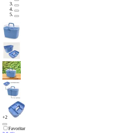
+
2
Favoritar