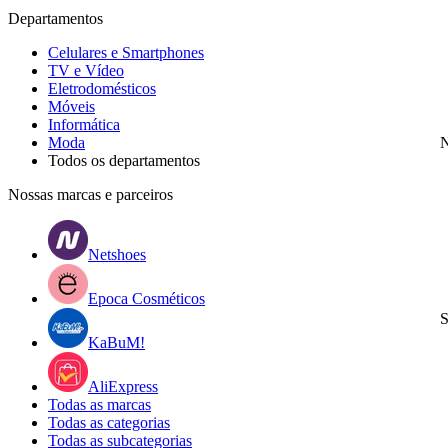
Departamentos
Celulares e Smartphones
TV e Vídeo
Eletrodomésticos
Móveis
Informática
Moda
N
Todos os departamentos
Nossas marcas e parceiros
Netshoes
Epoca Cosméticos
S
KaBuM!
AliExpress
Todas as marcas
Todas as categorias
Todas as subcategorias