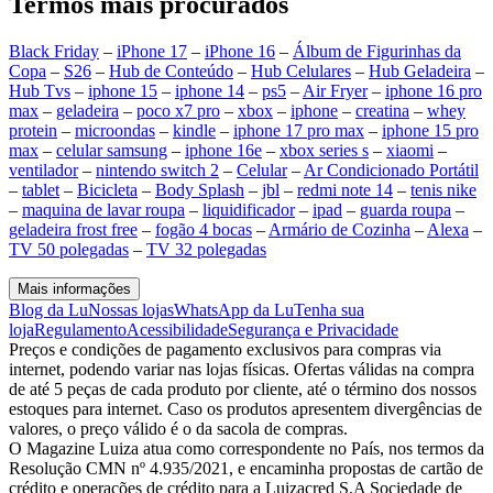
Termos mais procurados
Black Friday
–
iPhone 17
–
iPhone 16
–
Álbum de Figurinhas da
Copa
–
S26
–
Hub de Conteúdo
–
Hub Celulares
–
Hub Geladeira
–
Hub Tvs
–
iphone 15
–
iphone 14
–
ps5
–
Air Fryer
–
iphone 16 pro
max
–
geladeira
–
poco x7 pro
–
xbox
–
iphone
–
creatina
–
whey
protein
–
microondas
–
kindle
–
iphone 17 pro max
–
iphone 15 pro
max
–
celular samsung
–
iphone 16e
–
xbox series s
–
xiaomi
–
ventilador
–
nintendo switch 2
–
Celular
–
Ar Condicionado Portátil
–
tablet
–
Bicicleta
–
Body Splash
–
jbl
–
redmi note 14
–
tenis nike
–
maquina de lavar roupa
–
liquidificador
–
ipad
–
guarda roupa
–
geladeira frost free
–
fogão 4 bocas
–
Armário de Cozinha
–
Alexa
–
TV 50 polegadas
–
TV 32 polegadas
Mais informações
Blog da Lu
Nossas lojas
WhatsApp da Lu
Tenha sua
loja
Regulamento
Acessibilidade
Segurança e Privacidade
Preços e condições de pagamento exclusivos para compras via
internet, podendo variar nas lojas físicas. Ofertas válidas na compra
de até 5 peças de cada produto por cliente, até o término dos nossos
estoques para internet. Caso os produtos apresentem divergências de
valores, o preço válido é o da sacola de compras.
O Magazine Luiza atua como correspondente no País, nos termos da
Resolução CMN nº 4.935/2021, e encaminha propostas de cartão de
crédito e operações de crédito para a Luizacred S.A Sociedade de