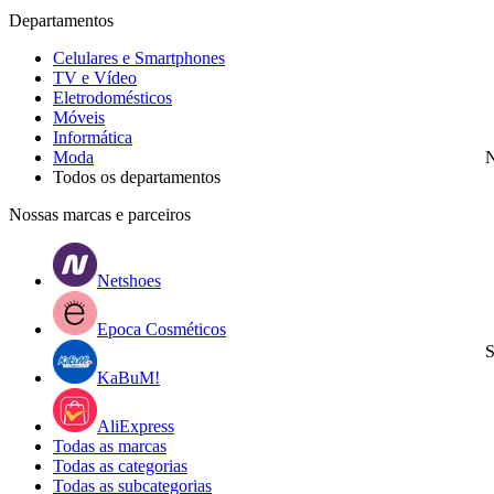
Departamentos
Celulares e Smartphones
TV e Vídeo
Eletrodomésticos
Móveis
Informática
Moda
N
Todos os departamentos
Nossas marcas e parceiros
Netshoes
Epoca Cosméticos
S
KaBuM!
AliExpress
Todas as marcas
Todas as categorias
Todas as subcategorias