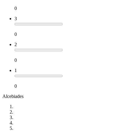
0
3
0
2
0
1
0
Alcebiades