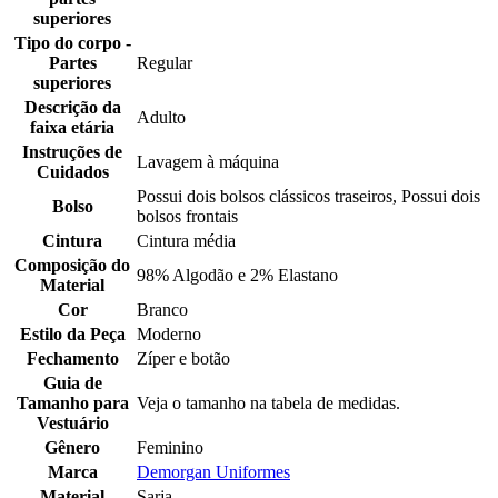
superiores
Tipo do corpo -
Partes
Regular
superiores
Descrição da
Adulto
faixa etária
Instruções de
Lavagem à máquina
Cuidados
Possui dois bolsos clássicos traseiros, Possui dois
Bolso
bolsos frontais
Cintura
Cintura média
Composição do
98% Algodão e 2% Elastano
Material
Cor
Branco
Estilo da Peça
Moderno
Fechamento
Zíper e botão
Guia de
Tamanho para
Veja o tamanho na tabela de medidas.
Vestuário
Gênero
Feminino
Marca
Demorgan Uniformes
Material
Sarja