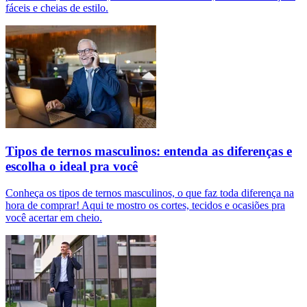
fáceis e cheias de estilo.
Tipos de ternos masculinos: entenda as diferenças e
escolha o ideal pra você
Conheça os tipos de ternos masculinos, o que faz toda diferença na
hora de comprar! Aqui te mostro os cortes, tecidos e ocasiões pra
você acertar em cheio.