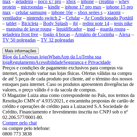
max
–
geladeira
–
poco x7 pro
–
xbox
–
iphone
–
creatina
–
whey
protein
–
microondas
–
kindle
–
iphone 17 pro max
–
iphone 15 pro
max
–
celular samsung
–
iphone 16e
–
xbox series s
–
xiaomi
–
ventilador
–
nintendo switch 2
–
Celular
–
Ar Condicionado Portátil
–
tablet
–
Bicicleta
–
Body Splash
–
jbl
–
redmi note 14
–
tenis nike
–
maquina de lavar roupa
–
liquidificador
–
ipad
–
guarda roupa
–
geladeira frost free
–
fogão 4 bocas
–
Armário de Cozinha
–
Alexa
–
TV 50 polegadas
–
TV 32 polegadas
Mais informações
Blog da Lu
Nossas lojas
WhatsApp da Lu
Tenha sua
loja
Regulamento
Acessibilidade
Segurança e Privacidade
Preços e condições de pagamento exclusivos para compras via
internet, podendo variar nas lojas físicas. Ofertas válidas na compra
de até 5 peças de cada produto por cliente, até o término dos nossos
estoques para internet. Caso os produtos apresentem divergências de
valores, o preço válido é o da sacola de compras.
O Magazine Luiza atua como correspondente no País, nos termos da
Resolução CMN nº 4.935/2021, e encaminha propostas de cartão de
crédito e operações de crédito para a Luizacred S.A Sociedade de
Crédito, Financiamento e Investimento inscrita no CNPJ sob o nº
02.206.577/0001-80.
Compre pelo chat
ou compre pelo telefone:
0800 773 3838