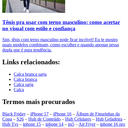
Tênis pra usar com terno masculino: como acertar
no visual com estilo e confiança
Sim, tênis com terno masculino pode ficar incrível! Eu te mostro
quais modelos combinam, como escolher e quando apostar nessa
dupla que é pura tendência.
Links relacionados:
Calça branca sarja
Calça branca
Calça sarja
Calça
Termos mais procurados
Black Friday
–
iPhone 17
–
iPhone 16
–
Álbum de Figurinhas da
Copa
–
S26
–
Hub de Conteúdo
–
Hub Celulares
–
Hub Geladeira
–
Hub Tvs
–
iphone 15
–
iphone 14
–
ps5
–
Air Fryer
–
iphone 16 pro