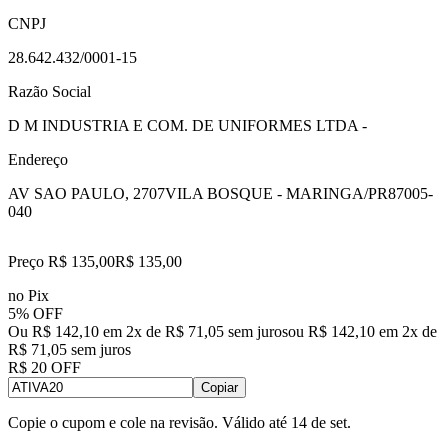
CNPJ
28.642.432/0001-15
Razão Social
D M INDUSTRIA E COM. DE UNIFORMES LTDA -
Endereço
AV SAO PAULO, 2707
VILA BOSQUE - MARINGA/PR
87005-
040
Preço R$ 135,00
R$
135
,
00
no Pix
5% OFF
Ou R$ 142,10 em 2x de R$ 71,05 sem juros
ou
R$ 142,10
em
2
x de
R$ 71,05
sem juros
R$ 20 OFF
Copiar
Copie o cupom e cole na revisão. Válido até
14 de set
.