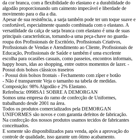
da cor branca, com a flexibilidade do elastano e a durabilidade do
algodão proporcionando um caimento impecável e liberdade de
movimento para o dia a dia.
Apesar de sua resistência, a sarja também pode ter um toque suave e
confortável, especialmente quando combinada com o elastano. A
versatilidade da calça de sarja branca com elastano é uma de suas
principais características, tornando-a uma peça-chave no guarda-
roupa dos Profissionais de Escritório, Profissionais Criativos,
Profissionais de Vendas e Atendimento ao Cliente, Profissionais de
Educação, Profissionais de Saúde e também é uma excelente
escolha para ocasiões casuais, como passeios, encontros informais,
happy hours, idas ao shopping, entre outros momentos de lazer. -
Possui dois bolsos clássicos traseiros
- Possui dois bolsos frontais - Fechamento com zíper e botão
- Não é transparente Veja o tamanho na tabela de medidas.
Composição: 98% Algodão e 2% Elastano.
Referência: 0998SA1 SOBRE A DEMORGAN
Somos uma empresa do ramo de confecção de Uniformes,
trabalhando desde 2001 na área.
Todos os produtos comercializados pela DEMORGAN
UNIFORMES são novos e com garantia defeitos de fabricação.
Na confecção dos nossos produtos usamos tecidos de fabricantes
conceituados.
E somente são disponibilizados para venda, após a aprovação do
controle de qualidade, isso garante um ótimo acabamento.