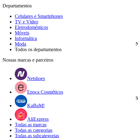
Departamentos
Celulares e Smartphones
TV e Vídeo
Eletrodomésticos
Móveis
Informática
Moda
N
Todos os departamentos
Nossas marcas e parceiros
Netshoes
Epoca Cosméticos
S
KaBuM!
AliExpress
Todas as marcas
Todas as categorias
Todas as subcategorias