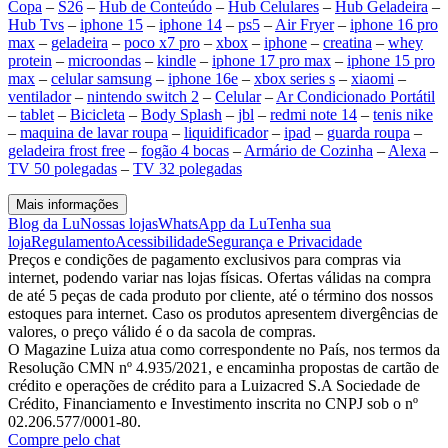
Copa
–
S26
–
Hub de Conteúdo
–
Hub Celulares
–
Hub Geladeira
–
Hub Tvs
–
iphone 15
–
iphone 14
–
ps5
–
Air Fryer
–
iphone 16 pro
max
–
geladeira
–
poco x7 pro
–
xbox
–
iphone
–
creatina
–
whey
protein
–
microondas
–
kindle
–
iphone 17 pro max
–
iphone 15 pro
max
–
celular samsung
–
iphone 16e
–
xbox series s
–
xiaomi
–
ventilador
–
nintendo switch 2
–
Celular
–
Ar Condicionado Portátil
–
tablet
–
Bicicleta
–
Body Splash
–
jbl
–
redmi note 14
–
tenis nike
–
maquina de lavar roupa
–
liquidificador
–
ipad
–
guarda roupa
–
geladeira frost free
–
fogão 4 bocas
–
Armário de Cozinha
–
Alexa
–
TV 50 polegadas
–
TV 32 polegadas
Mais informações
Blog da Lu
Nossas lojas
WhatsApp da Lu
Tenha sua
loja
Regulamento
Acessibilidade
Segurança e Privacidade
Preços e condições de pagamento exclusivos para compras via
internet, podendo variar nas lojas físicas. Ofertas válidas na compra
de até 5 peças de cada produto por cliente, até o término dos nossos
estoques para internet. Caso os produtos apresentem divergências de
valores, o preço válido é o da sacola de compras.
O Magazine Luiza atua como correspondente no País, nos termos da
Resolução CMN nº 4.935/2021, e encaminha propostas de cartão de
crédito e operações de crédito para a Luizacred S.A Sociedade de
Crédito, Financiamento e Investimento inscrita no CNPJ sob o nº
02.206.577/0001-80.
Compre pelo chat