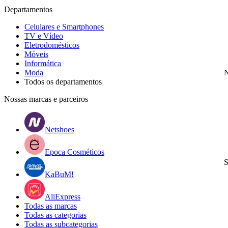
Departamentos
Celulares e Smartphones
TV e Vídeo
Eletrodomésticos
Móveis
Informática
Moda
N
Todos os departamentos
Nossas marcas e parceiros
Netshoes
Epoca Cosméticos
S
KaBuM!
AliExpress
Todas as marcas
Todas as categorias
Todas as subcategorias