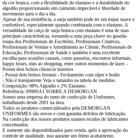
da cor branca, com a flexibilidade do elastano e a durabilidade do
algodão proporcionando um caimento impecável e liberdade de
movimento para o dia a dia.
Apesar de sua resistência, a sarja também pode ter um toque suave e
confortável, especialmente quando combinada com o elastano. A
versatilidade da calça de sarja branca com elastano é uma de suas
principais características, tornando-a uma peça-chave no guarda-
roupa dos Profissionais de Escritório, Profissionais Criativos,
Profissionais de Vendas e Atendimento ao Cliente, Profissionais de
Educação, Profissionais de Saúde e também é uma excelente
escolha para ocasiões casuais, como passeios, encontros informais,
happy hours, idas ao shopping, entre outros momentos de lazer. -
Possui dois bolsos clássicos traseiros
- Possui dois bolsos frontais - Fechamento com zíper e botão
- Não é transparente Veja o tamanho na tabela de medidas.
Composição: 98% Algodão e 2% Elastano.
Referência: 0998SA1 SOBRE A DEMORGAN
Somos uma empresa do ramo de confecção de Uniformes,
trabalhando desde 2001 na área.
Todos os produtos comercializados pela DEMORGAN
UNIFORMES são novos e com garantia defeitos de fabricação.
Na confecção dos nossos produtos usamos tecidos de fabricantes
conceituados.
E somente são disponibilizados para venda, após a aprovação do
controle de qualidade, isso garante um ótimo acabamento.