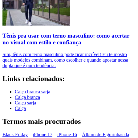
Tênis pra usar com terno masculino: como acertar
no visual com estilo e confiança
Sim, tênis com terno masculino pode ficar incrível! Eu te mostro
quais modelos combinam, como escolher e quando apostar nessa
dupla que é pura tendência.
Links relacionados:
Calça branca sarja
Calça branca
Calça sarja
Calça
Termos mais procurados
Black Friday
–
iPhone 17
–
iPhone 16
–
Álbum de Figurinhas da