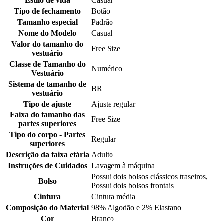
Estilo de vida
Casual
Tipo de fechamento
Botão
Tamanho especial
Padrão
Nome do Modelo
Casual
Valor do tamanho do
Free Size
vestuário
Classe de Tamanho do
Numérico
Vestuário
Sistema de tamanho de
BR
vestuário
Tipo de ajuste
Ajuste regular
Faixa do tamanho das
Free Size
partes superiores
Tipo do corpo - Partes
Regular
superiores
Descrição da faixa etária
Adulto
Instruções de Cuidados
Lavagem à máquina
Possui dois bolsos clássicos traseiros,
Bolso
Possui dois bolsos frontais
Cintura
Cintura média
Composição do Material
98% Algodão e 2% Elastano
Cor
Branco