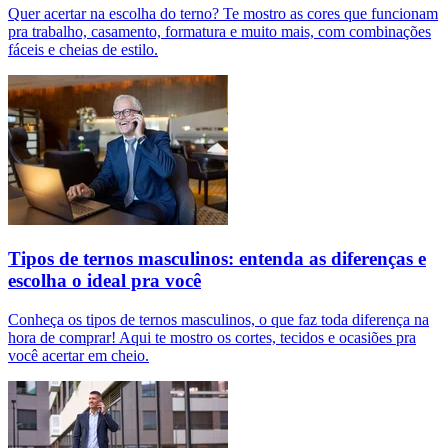
Quer acertar na escolha do terno? Te mostro as cores que funcionam
pra trabalho, casamento, formatura e muito mais, com combinações
fáceis e cheias de estilo.
Tipos de ternos masculinos: entenda as diferenças e
escolha o ideal pra você
Conheça os tipos de ternos masculinos, o que faz toda diferença na
hora de comprar! Aqui te mostro os cortes, tecidos e ocasiões pra
você acertar em cheio.