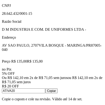
CNPJ
28.642.432/0001-15
Razão Social
D M INDUSTRIA E COM. DE UNIFORMES LTDA -
Endereço
AV SAO PAULO, 2707
VILA BOSQUE - MARINGA/PR
87005-
040
Preço R$ 135,00
R$
135
,
00
no Pix
5% OFF
Ou R$ 142,10 em 2x de R$ 71,05 sem juros
ou
R$ 142,10
em
2
x de
R$ 71,05
sem juros
R$ 20 OFF
Copiar
Copie o cupom e cole na revisão. Válido até
14 de set
.