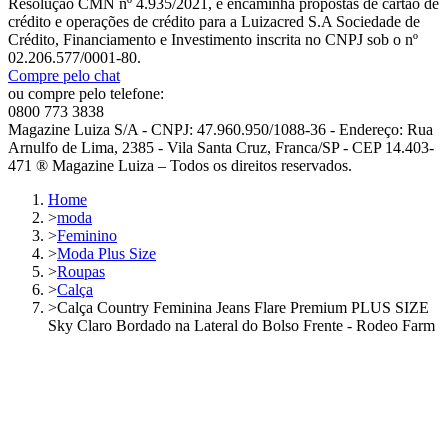
Resolução CMN nº 4.935/2021, e encaminha propostas de cartão de
crédito e operações de crédito para a Luizacred S.A Sociedade de
Crédito, Financiamento e Investimento inscrita no CNPJ sob o nº
02.206.577/0001-80.
Compre pelo chat
ou compre pelo telefone:
0800 773 3838
Magazine Luiza S/A - CNPJ: 47.960.950/1088-36 - Endereço: Rua
Arnulfo de Lima, 2385 - Vila Santa Cruz, Franca/SP - CEP 14.403-
471 ® Magazine Luiza – Todos os direitos reservados.
Home
>
moda
>
Feminino
>
Moda Plus Size
>
Roupas
>
Calça
>
Calça Country Feminina Jeans Flare Premium PLUS SIZE
Sky Claro Bordado na Lateral do Bolso Frente - Rodeo Farm