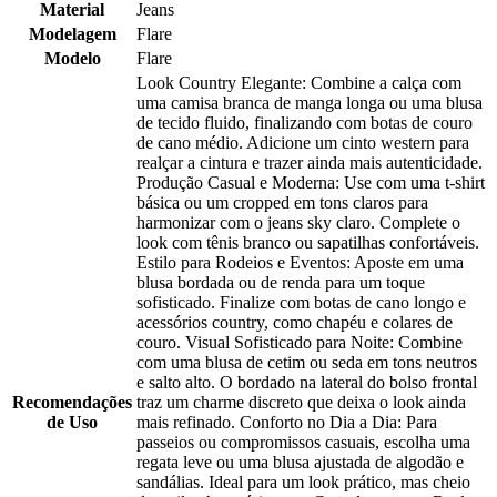
Material
Jeans
Modelagem
Flare
Modelo
Flare
Look Country Elegante: Combine a calça com
uma camisa branca de manga longa ou uma blusa
de tecido fluido, finalizando com botas de couro
de cano médio. Adicione um cinto western para
realçar a cintura e trazer ainda mais autenticidade.
Produção Casual e Moderna: Use com uma t-shirt
básica ou um cropped em tons claros para
harmonizar com o jeans sky claro. Complete o
look com tênis branco ou sapatilhas confortáveis.
Estilo para Rodeios e Eventos: Aposte em uma
blusa bordada ou de renda para um toque
sofisticado. Finalize com botas de cano longo e
acessórios country, como chapéu e colares de
couro. Visual Sofisticado para Noite: Combine
com uma blusa de cetim ou seda em tons neutros
e salto alto. O bordado na lateral do bolso frontal
Recomendações
traz um charme discreto que deixa o look ainda
de Uso
mais refinado. Conforto no Dia a Dia: Para
passeios ou compromissos casuais, escolha uma
regata leve ou uma blusa ajustada de algodão e
sandálias. Ideal para um look prático, mas cheio