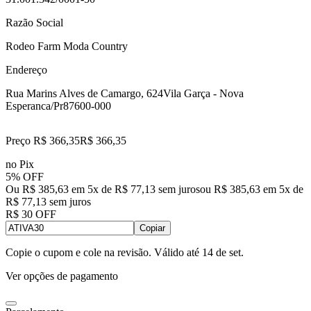
Razão Social
Rodeo Farm Moda Country
Endereço
Rua Marins Alves de Camargo, 624
Vila Garça - Nova
Esperanca/Pr
87600-000
Preço R$ 366,35
R$
366
,
35
no Pix
5% OFF
Ou R$ 385,63 em 5x de R$ 77,13 sem juros
ou
R$ 385,63
em
5
x de
R$ 77,13
sem juros
R$ 30 OFF
Copiar
Copie o cupom e cole na revisão. Válido até
14 de set
.
Ver opções de pagamento