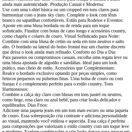
ainda mais autenticidade. Produção Casual e Moderna:
Use com uma t-shirt básica ou um cropped em tons claros para
harmonizar com o jeans sky claro. Complete o look com tênis
branco ou sapatilhas confortáveis. Estilo para Rodeios e Eventos:
Aposte em uma blusa bordada ou de renda para um toque
sofisticado. Finalize com botas de cano longo e acessórios country,
como chapéu e colares de couro. Visual Sofisticado para Noite:
Combine com uma blusa de cetim ou seda em tons neutros e salto
alto. O bordado na lateral do bolso frontal traz um charme discreto
que deixa o look ainda mais refinado. Conforto no Dia a Dia:
Para passeios ou compromissos casuais, escolha uma regata leve ou
uma blusa ajustada de algodão e sandálias. Ideal para um look
prático, mas cheio de estilo. Acessórios que Complementam:
Realce o bordado exclusivo optando por peças simples, como
brincos pequenos ou pulseiras finas. Uma bolsa de couro ou com
franjas é o complemento perfeito para o estilo country. Tons
Harmoniosos:
Combine a calça sky claro com blusas em tons pastel ou neutros,
como bege, rosa claro ou azul bebê, para criar looks delicados e
equilibrados. Dias Frios:
Adicione uma jaqueta jeans em um tom mais escuro ou uma jaqueta
de couro. Essa sobreposição cria contraste e adiciona personalidade
ao visual, mantendo você estilosa e aquecida. Essa calça é perfeita
para composições que valorizam o estilo country com um toque leve
e moderno. Explore combinações e crie looks únicos para arrasar em