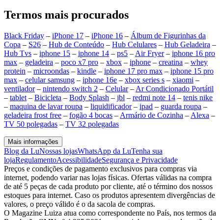
Termos mais procurados
Black Friday
–
iPhone 17
–
iPhone 16
–
Álbum de Figurinhas da
Copa
–
S26
–
Hub de Conteúdo
–
Hub Celulares
–
Hub Geladeira
–
Hub Tvs
–
iphone 15
–
iphone 14
–
ps5
–
Air Fryer
–
iphone 16 pro
max
–
geladeira
–
poco x7 pro
–
xbox
–
iphone
–
creatina
–
whey
protein
–
microondas
–
kindle
–
iphone 17 pro max
–
iphone 15 pro
max
–
celular samsung
–
iphone 16e
–
xbox series s
–
xiaomi
–
ventilador
–
nintendo switch 2
–
Celular
–
Ar Condicionado Portátil
–
tablet
–
Bicicleta
–
Body Splash
–
jbl
–
redmi note 14
–
tenis nike
–
maquina de lavar roupa
–
liquidificador
–
ipad
–
guarda roupa
–
geladeira frost free
–
fogão 4 bocas
–
Armário de Cozinha
–
Alexa
–
TV 50 polegadas
–
TV 32 polegadas
Mais informações
Blog da Lu
Nossas lojas
WhatsApp da Lu
Tenha sua
loja
Regulamento
Acessibilidade
Segurança e Privacidade
Preços e condições de pagamento exclusivos para compras via
internet, podendo variar nas lojas físicas. Ofertas válidas na compra
de até 5 peças de cada produto por cliente, até o término dos nossos
estoques para internet. Caso os produtos apresentem divergências de
valores, o preço válido é o da sacola de compras.
O Magazine Luiza atua como correspondente no País, nos termos da