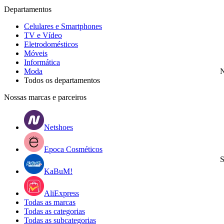
Departamentos
Celulares e Smartphones
TV e Vídeo
Eletrodomésticos
Móveis
Informática
Moda
N
Todos os departamentos
Nossas marcas e parceiros
Netshoes
Epoca Cosméticos
S
KaBuM!
AliExpress
Todas as marcas
Todas as categorias
Todas as subcategorias