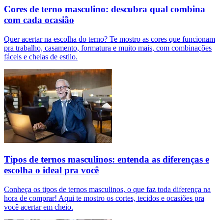
Cores de terno masculino: descubra qual combina
com cada ocasião
Quer acertar na escolha do terno? Te mostro as cores que funcionam
pra trabalho, casamento, formatura e muito mais, com combinações
fáceis e cheias de estilo.
Tipos de ternos masculinos: entenda as diferenças e
escolha o ideal pra você
Conheça os tipos de ternos masculinos, o que faz toda diferença na
hora de comprar! Aqui te mostro os cortes, tecidos e ocasiões pra
você acertar em cheio.