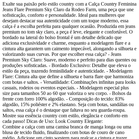
Exalte sua paixão pelo estilo country com a Calça Country Feminina
Jeans Flare Premium Sky Claro da Rodeo Farm, uma peça que une
sofisticação, conforto e personalidade. Ideal para mulheres que
desejam destacar sua autenticidade com um toque moderno, essa
calça é a escolha perfeita para qualquer ocasião. Produzida em jeans
premium no tom sky claro, a peça é leve, elegante e confortável. O
bordado na lateral do bolso frontal é um detalhe delicado que
adiciona exclusividade e charme, enquanto a modelagem flare e a
cintura alta garantem um caimento impecável, alongando a silhueta e
valorizando suas curvas. Por que escolher essa calça? - Jeans
Premium Sky Claro: Suave, moderno e perfeito para dias quentes ou
produções sofisticadas. - Bordado Exclusivo: Detalhe que eleva o
estilo da peça, trazendo feminilidade e autenticidade. - Modelagem
Flare: Cintura alta que define a silhueta e barra flare que harmoniza
com botas e saltos. - Versatilidade: Combinações infinitas para looks
casuais, rodeios ou eventos especiais. - Modelagem especial plus
size para tamanhos 50 ao 60 que valoriza o seu corpo. - Bolsos da
frente com forro 100% algodão. - Composição do tecido: 83%
algodão, 15% poliéster e 2% elastano. Seja com botas, sandálias ou
saltos, essa calça é o destaque que faltava no seu guarda-roupa.
Mostre sua essência country com estilo, elegância e conforto em
cada passo! Dicas de Uso: Look Country Elegante:
Combine a calça com uma camisa branca de manga longa ou uma
blusa de tecido fluido, finalizando com botas de couro de cano
médio. Adicione um cinto western para realçar a cintura e trazer