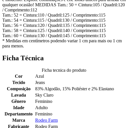
qualquer ocasião! MEDIDAS Tam.: 50 = Cintura:105 / Quadril:120
/ Comprimento:112
Tam.: 52 = Cintura:110 / Quadril:125 / Comprimento:115
Tam.: 54 = Cintura:115 / Quadril:130 / Comprimento:115
Tam.: 56 = Cintura:120 / Quadril:135 / Comprimento:115
Tam.: 58 = Cintura:125 / Quadril:140 / Comprimento:115
Tam.: 60 = Cintura:130 / Quadril:145 / Comprimento:115
* Medidas em centímetros podendo variar 1 cm para mais ou 1 cm
para menos.
Ficha Técnica
Ficha tecnica do produto
Cor
Azul
Tecido
Jeans
Composição
83% Algodão, 15% Poliéster e 2% Elastano
Lavada
Sky Claro
Gênero
Feminino
Idade
Adulto
Departamento
Feminino
Marca
Rodeo Farm
Fabricante
Rodeo Farm