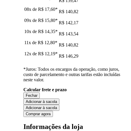
R$ 139,47
08x de
R$ 17,60
*
R$ 140,82
09x de
R$ 15,80
*
R$ 142,17
10x de
R$ 14,35
*
R$ 143,54
11x de
R$ 12,80
*
R$ 140,82
12x de
R$ 12,19
*
R$ 146,29
*Juros: Todos os encargos da operação, como juros,
custo de parcelamento e outras tarifas estão incluídas
neste valor.
Calcular frete e prazo
Fechar
Adicionar à sacola
Adicionar à sacola
Comprar agora
Informações da loja