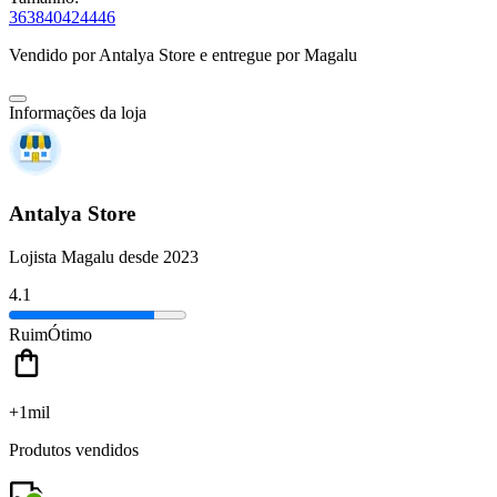
36
38
40
42
44
46
Vendido por
Antalya Store
e entregue por
Magalu
Informações da loja
Antalya Store
Lojista Magalu desde 2023
4.1
Ruim
Ótimo
+1mil
Produtos vendidos