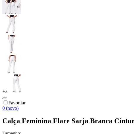
+
3
Favoritar
0 (novo)
Calça Feminina Flare Sarja Branca Cint
Tamanho: