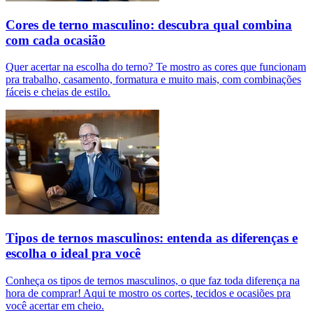
Cores de terno masculino: descubra qual combina
com cada ocasião
Quer acertar na escolha do terno? Te mostro as cores que funcionam
pra trabalho, casamento, formatura e muito mais, com combinações
fáceis e cheias de estilo.
Tipos de ternos masculinos: entenda as diferenças e
escolha o ideal pra você
Conheça os tipos de ternos masculinos, o que faz toda diferença na
hora de comprar! Aqui te mostro os cortes, tecidos e ocasiões pra
você acertar em cheio.