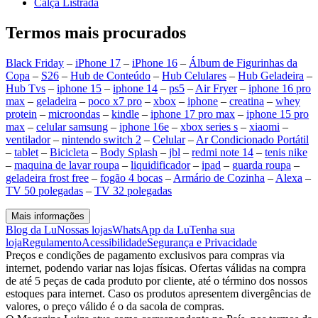
Calça Listrada
Termos mais procurados
Black Friday
–
iPhone 17
–
iPhone 16
–
Álbum de Figurinhas da
Copa
–
S26
–
Hub de Conteúdo
–
Hub Celulares
–
Hub Geladeira
–
Hub Tvs
–
iphone 15
–
iphone 14
–
ps5
–
Air Fryer
–
iphone 16 pro
max
–
geladeira
–
poco x7 pro
–
xbox
–
iphone
–
creatina
–
whey
protein
–
microondas
–
kindle
–
iphone 17 pro max
–
iphone 15 pro
max
–
celular samsung
–
iphone 16e
–
xbox series s
–
xiaomi
–
ventilador
–
nintendo switch 2
–
Celular
–
Ar Condicionado Portátil
–
tablet
–
Bicicleta
–
Body Splash
–
jbl
–
redmi note 14
–
tenis nike
–
maquina de lavar roupa
–
liquidificador
–
ipad
–
guarda roupa
–
geladeira frost free
–
fogão 4 bocas
–
Armário de Cozinha
–
Alexa
–
TV 50 polegadas
–
TV 32 polegadas
Mais informações
Blog da Lu
Nossas lojas
WhatsApp da Lu
Tenha sua
loja
Regulamento
Acessibilidade
Segurança e Privacidade
Preços e condições de pagamento exclusivos para compras via
internet, podendo variar nas lojas físicas. Ofertas válidas na compra
de até 5 peças de cada produto por cliente, até o término dos nossos
estoques para internet. Caso os produtos apresentem divergências de
valores, o preço válido é o da sacola de compras.