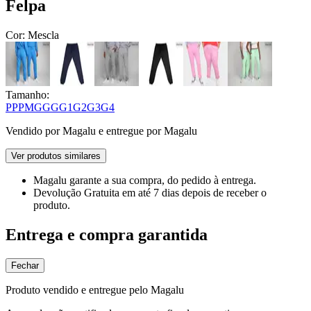
Felpa
Cor:
Mescla
Tamanho:
PP
P
M
G
GG
G1
G2
G3
G4
Vendido por
Magalu
e entregue por
Magalu
Ver produtos similares
Magalu garante
a sua compra, do pedido à entrega.
Devolução Gratuita
em até 7 dias depois de receber o
produto.
Entrega e compra garantida
Fechar
Produto vendido e entregue pelo Magalu