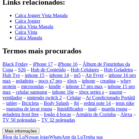
Links relacionados:
Calça Jogger Vista Magalu
Calça Jogger
Calça Vista Magalu
Calça Vista
Calça Magalu
Termos mais procurados
Black Friday
–
iPhone 17
–
iPhone 16
–
Álbum de Figurinhas da
Copa
–
S26
–
Hub de Conteúdo
–
Hub Celulares
–
Hub Geladeira
–
Hub Tvs
–
iphone 15
–
iphone 14
–
ps5
–
Air Fryer
–
iphone 16 pro
max
–
geladeira
–
poco x7 pro
–
xbox
–
iphone
–
creatina
–
whey
protein
–
microondas
–
kindle
–
iphone 17 pro max
–
iphone 15 pro
max
–
celular samsung
–
iphone 16e
–
xbox series s
–
xiaomi
–
ventilador
–
nintendo switch 2
–
Celular
–
Ar Condicionado Portátil
–
tablet
–
Bicicleta
–
Body Splash
–
jbl
–
redmi note 14
–
tenis nike
–
maquina de lavar roupa
–
liquidificador
–
ipad
–
guarda roupa
–
geladeira frost free
–
fogão 4 bocas
–
Armário de Cozinha
–
Alexa
–
TV 50 polegadas
–
TV 32 polegadas
Mais informações
Blog da Lu
Nossas lojas
WhatsApp da Lu
Tenha sua