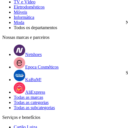
TV e Vídeo
Eletrodomésticos
Móveis
Informática
Moda
N
Todos os departamentos
Nossas marcas e parceiros
Netshoes
Epoca Cosméticos
S
KaBuM!
AliExpress
Todas as marcas
Todas as categorias
Todas as subcategorias
Serviços e benefícios
Cartão Luiza