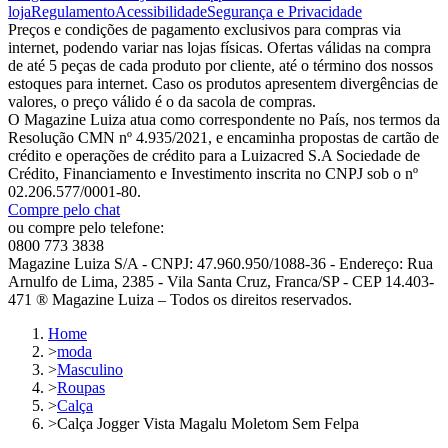
loja
Regulamento
Acessibilidade
Segurança e Privacidade
Preços e condições de pagamento exclusivos para compras via
internet, podendo variar nas lojas físicas. Ofertas válidas na compra
de até 5 peças de cada produto por cliente, até o término dos nossos
estoques para internet. Caso os produtos apresentem divergências de
valores, o preço válido é o da sacola de compras.
O Magazine Luiza atua como correspondente no País, nos termos da
Resolução CMN nº 4.935/2021, e encaminha propostas de cartão de
crédito e operações de crédito para a Luizacred S.A Sociedade de
Crédito, Financiamento e Investimento inscrita no CNPJ sob o nº
02.206.577/0001-80.
Compre pelo chat
ou compre pelo telefone:
0800 773 3838
Magazine Luiza S/A - CNPJ: 47.960.950/1088-36 - Endereço: Rua
Arnulfo de Lima, 2385 - Vila Santa Cruz, Franca/SP - CEP 14.403-
471 ® Magazine Luiza – Todos os direitos reservados.
Home
>
moda
>
Masculino
>
Roupas
>
Calça
>
Calça Jogger Vista Magalu Moletom Sem Felpa