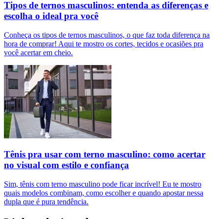
Tipos de ternos masculinos: entenda as diferenças e
escolha o ideal pra você
Conheça os tipos de ternos masculinos, o que faz toda diferença na
hora de comprar! Aqui te mostro os cortes, tecidos e ocasiões pra
você acertar em cheio.
Tênis pra usar com terno masculino: como acertar
no visual com estilo e confiança
Sim, tênis com terno masculino pode ficar incrível! Eu te mostro
quais modelos combinam, como escolher e quando apostar nessa
dupla que é pura tendência.