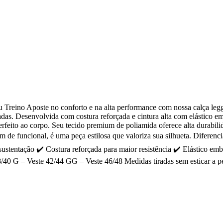
 Treino Aposte no conforto e na alta performance com nossa calça leg
adas. Desenvolvida com costura reforçada e cintura alta com elástico em
erfeito ao corpo. Seu tecido premium de poliamida oferece alta durabili
 de funcional, é uma peça estilosa que valoriza sua silhueta. Diferenci
sustentação ✔️ Costura reforçada para maior resistência ✔️ Elástico em
/40 G – Veste 42/44 GG – Veste 46/48 Medidas tiradas sem esticar a p