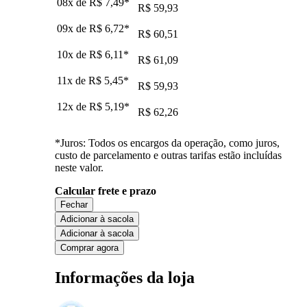
08x de
R$ 7,49
*
R$ 59,93
09x de
R$ 6,72
*
R$ 60,51
10x de
R$ 6,11
*
R$ 61,09
11x de
R$ 5,45
*
R$ 59,93
12x de
R$ 5,19
*
R$ 62,26
*Juros: Todos os encargos da operação, como juros,
custo de parcelamento e outras tarifas estão incluídas
neste valor.
Calcular frete e prazo
Fechar
Adicionar à sacola
Adicionar à sacola
Comprar agora
Informações da loja