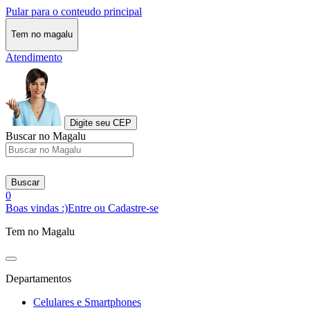
Pular para o conteudo principal
Tem no magalu
Atendimento
Digite seu CEP
Buscar no Magalu
Buscar
0
Boas vindas :)
Entre ou Cadastre-se
Tem no Magalu
Departamentos
Celulares e Smartphones