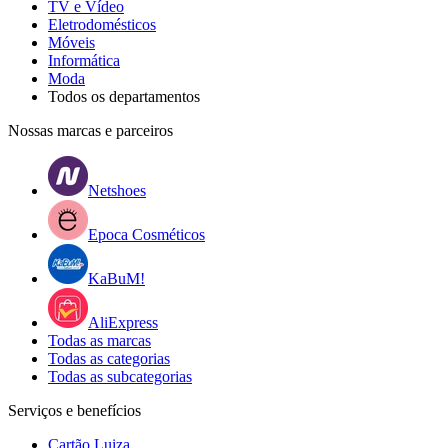
TV e Vídeo
Eletrodomésticos
Móveis
Informática
Moda
Todos os departamentos
Nossas marcas e parceiros
Netshoes
Epoca Cosméticos
KaBuM!
AliExpress
Todas as marcas
Todas as categorias
Todas as subcategorias
Serviços e benefícios
Cartão Luiza