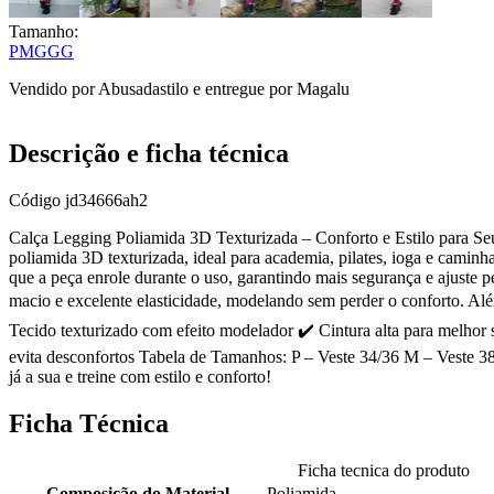
Tamanho:
P
M
G
GG
Vendido por
Abusadastilo
e entregue por
Magalu
Descrição e ficha técnica
Código
jd34666ah2
Calça Legging Poliamida 3D Texturizada – Conforto e Estilo para Seu
poliamida 3D texturizada, ideal para academia, pilates, ioga e caminh
que a peça enrole durante o uso, garantindo mais segurança e ajuste p
macio e excelente elasticidade, modelando sem perder o conforto. Além
Tecido texturizado com efeito modelador ✔️ Cintura alta para melhor 
evita desconfortos Tabela de Tamanhos: P – Veste 34/36 M – Veste 38
já a sua e treine com estilo e conforto!
Ficha Técnica
Ficha tecnica do produto
Composição do Material
Poliamida