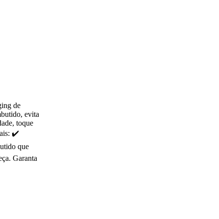
ging de
butido, evita
dade, toque
ais: ✔️
butido que
eça. Garanta