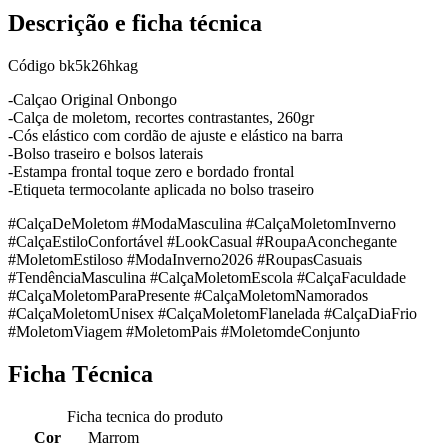
Descrição e ficha técnica
Código
bk5k26hkag
-Calçao Original Onbongo
-Calça de moletom, recortes contrastantes, 260gr
-Cós elástico com cordão de ajuste e elástico na barra
-Bolso traseiro e bolsos laterais
-Estampa frontal toque zero e bordado frontal
-Etiqueta termocolante aplicada no bolso traseiro
#CalçaDeMoletom #ModaMasculina #CalçaMoletomInverno
#CalçaEstiloConfortável #LookCasual #RoupaAconchegante
#MoletomEstiloso #ModaInverno2026 #RoupasCasuais
#TendênciaMasculina #CalçaMoletomEscola #CalçaFaculdade
#CalçaMoletomParaPresente #CalçaMoletomNamorados
#CalçaMoletomUnisex #CalçaMoletomFlanelada #CalçaDiaFrio
#MoletomViagem #MoletomPais #MoletomdeConjunto
Ficha Técnica
Ficha tecnica do produto
Cor
Marrom