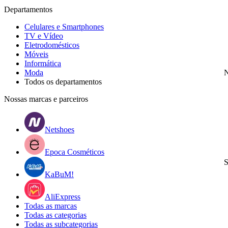
Departamentos
Celulares e Smartphones
TV e Vídeo
Eletrodomésticos
Móveis
Informática
Moda
N
Todos os departamentos
Nossas marcas e parceiros
Netshoes
Epoca Cosméticos
S
KaBuM!
AliExpress
Todas as marcas
Todas as categorias
Todas as subcategorias