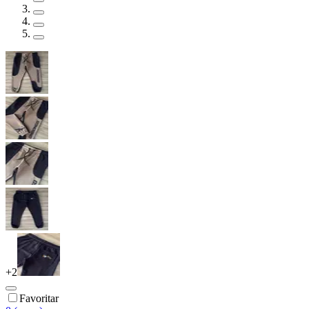
+
2
Favoritar