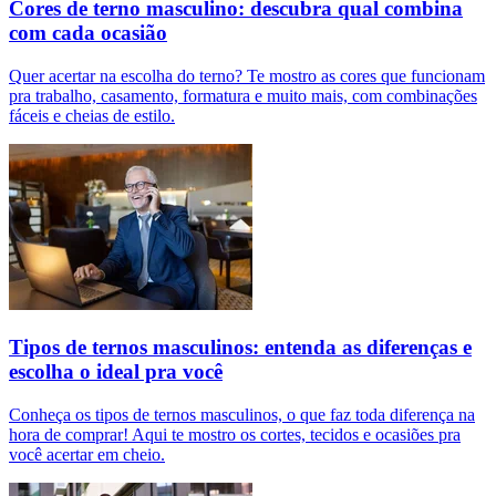
Cores de terno masculino: descubra qual combina
com cada ocasião
Quer acertar na escolha do terno? Te mostro as cores que funcionam
pra trabalho, casamento, formatura e muito mais, com combinações
fáceis e cheias de estilo.
Tipos de ternos masculinos: entenda as diferenças e
escolha o ideal pra você
Conheça os tipos de ternos masculinos, o que faz toda diferença na
hora de comprar! Aqui te mostro os cortes, tecidos e ocasiões pra
você acertar em cheio.