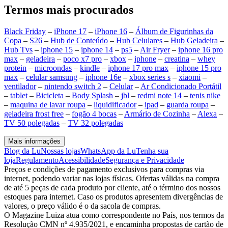
Termos mais procurados
Black Friday
–
iPhone 17
–
iPhone 16
–
Álbum de Figurinhas da
Copa
–
S26
–
Hub de Conteúdo
–
Hub Celulares
–
Hub Geladeira
–
Hub Tvs
–
iphone 15
–
iphone 14
–
ps5
–
Air Fryer
–
iphone 16 pro
max
–
geladeira
–
poco x7 pro
–
xbox
–
iphone
–
creatina
–
whey
protein
–
microondas
–
kindle
–
iphone 17 pro max
–
iphone 15 pro
max
–
celular samsung
–
iphone 16e
–
xbox series s
–
xiaomi
–
ventilador
–
nintendo switch 2
–
Celular
–
Ar Condicionado Portátil
–
tablet
–
Bicicleta
–
Body Splash
–
jbl
–
redmi note 14
–
tenis nike
–
maquina de lavar roupa
–
liquidificador
–
ipad
–
guarda roupa
–
geladeira frost free
–
fogão 4 bocas
–
Armário de Cozinha
–
Alexa
–
TV 50 polegadas
–
TV 32 polegadas
Mais informações
Blog da Lu
Nossas lojas
WhatsApp da Lu
Tenha sua
loja
Regulamento
Acessibilidade
Segurança e Privacidade
Preços e condições de pagamento exclusivos para compras via
internet, podendo variar nas lojas físicas. Ofertas válidas na compra
de até 5 peças de cada produto por cliente, até o término dos nossos
estoques para internet. Caso os produtos apresentem divergências de
valores, o preço válido é o da sacola de compras.
O Magazine Luiza atua como correspondente no País, nos termos da
Resolução CMN nº 4.935/2021, e encaminha propostas de cartão de