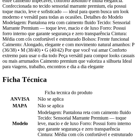
entre caimento impecável, conforto absoluto e muita elegância.
Confeccionada no tecido sensorial marrante premium, ela possui
toque macio, leve e sofisticado — ideal para quem busca um look
moderno e versátil para todas as ocasiões. Detalhes do Modelo
Modelagem: Pantalona reta com caimento fluido Tecido: Sensorial
Marrante Premium — toque leve, macio e de luxo Forro: Possui
forro interno que garante segurança e zero transparência Cintura:
Média com cós confortável e estruturado Bolsos: Frente funcional
Caimento: Alongado, elegante e com movimento natural amanhos: P
(36/38) • M (38/40) • G (40/42) Por que você vai amar Conforto
extremo para usar o dia todo Peça versátil para compor looks casuais
ou mais arrumados Caimento premium que valoriza a silhueta Ideal
para viagens, trabalho, encontros e dia a dia elegante
Ficha Técnica
Ficha tecnica do produto
ANVISA
Não se aplica
MAPA
Não se aplica
Modelagem: Pantalona reta com caimento fluido
Tecido: Sensorial Marrante Premium — toque
Modelo
leve, macio e de luxo Forro: Possui forro interno
que garante segurança e zero transparência
Cintura: Média com cós confortável e estruturado