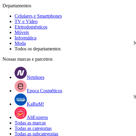
Departamentos
Celulares e Smartphones
TV e Vídeo
Eletrodomésticos
Móveis
Informática
Moda
N
Todos os departamentos
Nossas marcas e parceiros
Netshoes
Epoca Cosméticos
S
KaBuM!
AliExpress
Todas as marcas
Todas as categorias
Todas as subcategorias