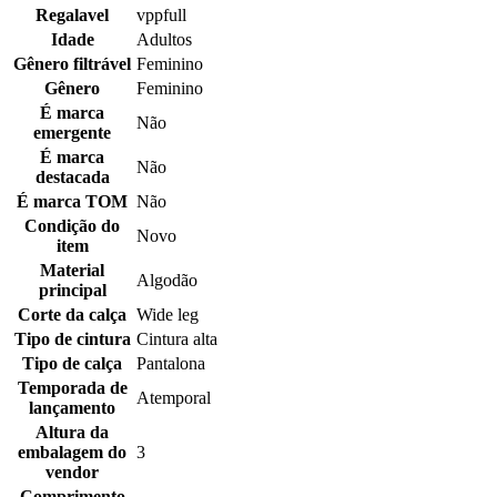
Regalavel
vppfull
Idade
Adultos
Gênero filtrável
Feminino
Gênero
Feminino
É marca
Não
emergente
É marca
Não
destacada
É marca TOM
Não
Condição do
Novo
item
Material
Algodão
principal
Corte da calça
Wide leg
Tipo de cintura
Cintura alta
Tipo de calça
Pantalona
Temporada de
Atemporal
lançamento
Altura da
embalagem do
3
vendor
Comprimento