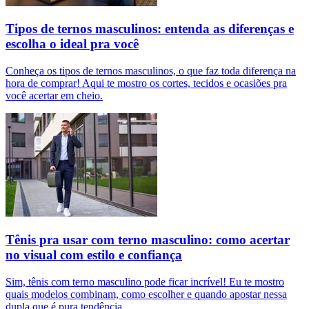
Tipos de ternos masculinos: entenda as diferenças e
escolha o ideal pra você
Conheça os tipos de ternos masculinos, o que faz toda diferença na
hora de comprar! Aqui te mostro os cortes, tecidos e ocasiões pra
você acertar em cheio.
Tênis pra usar com terno masculino: como acertar
no visual com estilo e confiança
Sim, tênis com terno masculino pode ficar incrível! Eu te mostro
quais modelos combinam, como escolher e quando apostar nessa
dupla que é pura tendência.