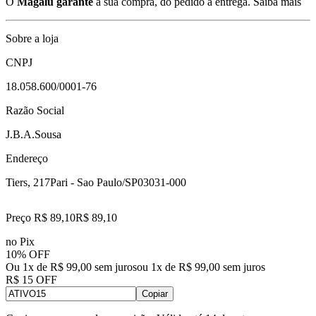
O
Magalu garante
a sua compra, do pedido à entrega.
Saiba mais
Sobre a loja
CNPJ
18.058.600/0001-76
Razão Social
J.B.A.Sousa
Endereço
Tiers, 217
Pari - Sao Paulo/SP
03031-000
Preço R$ 89,10
R$
89
,
10
no Pix
10% OFF
Ou 1x de R$ 99,00 sem juros
ou
1
x de
R$ 99,00
sem juros
R$ 15 OFF
Copiar