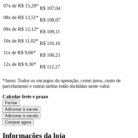
07x de
R$ 15,29
*
R$ 107,04
08x de
R$ 13,51
*
R$ 108,07
09x de
R$ 12,12
*
R$ 109,11
10x de
R$ 11,02
*
R$ 110,16
11x de
R$ 9,66
*
R$ 106,21
12x de
R$ 9,36
*
R$ 112,27
*Juros: Todos os encargos da operação, como juros, custo de
parcelamento e outras tarifas estão incluídas neste valor.
Calcular frete e prazo
Fechar
Adicionar à sacola
Adicionar à sacola
Comprar agora
Informações da loja