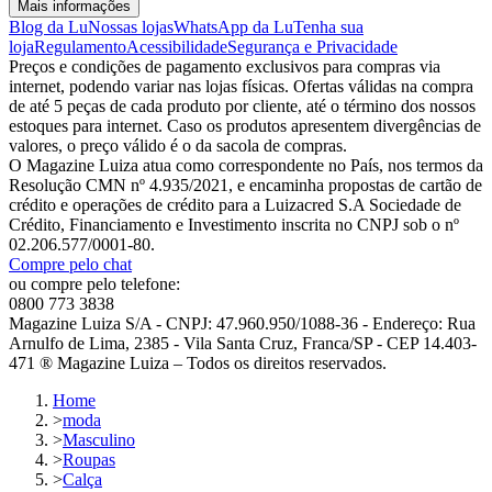
Mais informações
Blog da Lu
Nossas lojas
WhatsApp da Lu
Tenha sua
loja
Regulamento
Acessibilidade
Segurança e Privacidade
Preços e condições de pagamento exclusivos para compras via
internet, podendo variar nas lojas físicas. Ofertas válidas na compra
de até 5 peças de cada produto por cliente, até o término dos nossos
estoques para internet. Caso os produtos apresentem divergências de
valores, o preço válido é o da sacola de compras.
O Magazine Luiza atua como correspondente no País, nos termos da
Resolução CMN nº 4.935/2021, e encaminha propostas de cartão de
crédito e operações de crédito para a Luizacred S.A Sociedade de
Crédito, Financiamento e Investimento inscrita no CNPJ sob o nº
02.206.577/0001-80.
Compre pelo chat
ou compre pelo telefone:
0800 773 3838
Magazine Luiza S/A - CNPJ: 47.960.950/1088-36 - Endereço: Rua
Arnulfo de Lima, 2385 - Vila Santa Cruz, Franca/SP - CEP 14.403-
471 ® Magazine Luiza – Todos os direitos reservados.
Home
>
moda
>
Masculino
>
Roupas
>
Calça