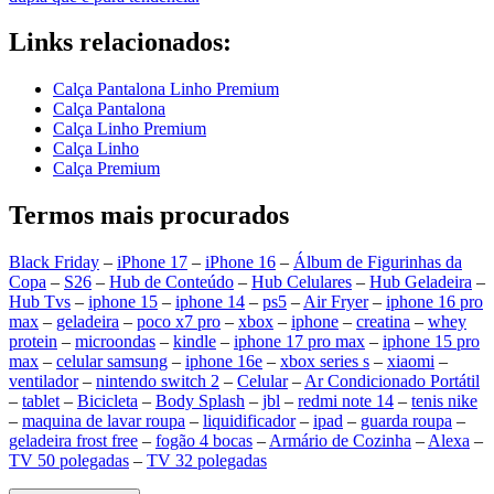
Links relacionados:
Calça Pantalona Linho Premium
Calça Pantalona
Calça Linho Premium
Calça Linho
Calça Premium
Termos mais procurados
Black Friday
–
iPhone 17
–
iPhone 16
–
Álbum de Figurinhas da
Copa
–
S26
–
Hub de Conteúdo
–
Hub Celulares
–
Hub Geladeira
–
Hub Tvs
–
iphone 15
–
iphone 14
–
ps5
–
Air Fryer
–
iphone 16 pro
max
–
geladeira
–
poco x7 pro
–
xbox
–
iphone
–
creatina
–
whey
protein
–
microondas
–
kindle
–
iphone 17 pro max
–
iphone 15 pro
max
–
celular samsung
–
iphone 16e
–
xbox series s
–
xiaomi
–
ventilador
–
nintendo switch 2
–
Celular
–
Ar Condicionado Portátil
–
tablet
–
Bicicleta
–
Body Splash
–
jbl
–
redmi note 14
–
tenis nike
–
maquina de lavar roupa
–
liquidificador
–
ipad
–
guarda roupa
–
geladeira frost free
–
fogão 4 bocas
–
Armário de Cozinha
–
Alexa
–
TV 50 polegadas
–
TV 32 polegadas