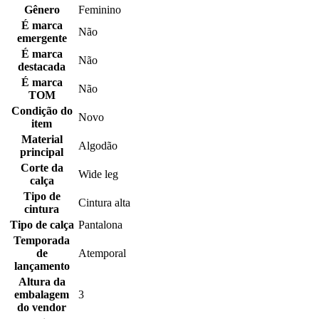
Gênero
Feminino
É marca
Não
emergente
É marca
Não
destacada
É marca
Não
TOM
Condição do
Novo
item
Material
Algodão
principal
Corte da
Wide leg
calça
Tipo de
Cintura alta
cintura
Tipo de calça
Pantalona
Temporada
de
Atemporal
lançamento
Altura da
embalagem
3
do vendor