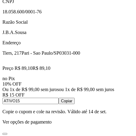
CNPJ
18.058.600/0001-76
Razão Social
J.B.A.Sousa
Endereço
Tiers, 217
Pari - Sao Paulo/SP
03031-000
Preço R$ 89,10
R$
89
,
10
no Pix
10% OFF
Ou 1x de R$ 99,00 sem juros
ou
1
x de
R$ 99,00
sem juros
R$ 15 OFF
Copiar
Copie o cupom e cole na revisão. Válido até
14 de set
.
Ver opções de pagamento