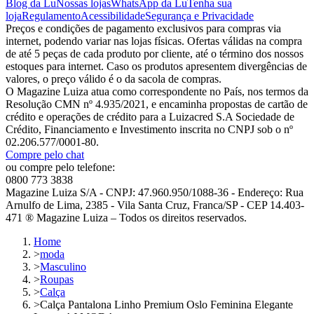
Blog da Lu
Nossas lojas
WhatsApp da Lu
Tenha sua
loja
Regulamento
Acessibilidade
Segurança e Privacidade
Preços e condições de pagamento exclusivos para compras via
internet, podendo variar nas lojas físicas. Ofertas válidas na compra
de até 5 peças de cada produto por cliente, até o término dos nossos
estoques para internet. Caso os produtos apresentem divergências de
valores, o preço válido é o da sacola de compras.
O Magazine Luiza atua como correspondente no País, nos termos da
Resolução CMN nº 4.935/2021, e encaminha propostas de cartão de
crédito e operações de crédito para a Luizacred S.A Sociedade de
Crédito, Financiamento e Investimento inscrita no CNPJ sob o nº
02.206.577/0001-80.
Compre pelo chat
ou compre pelo telefone:
0800 773 3838
Magazine Luiza S/A - CNPJ: 47.960.950/1088-36 - Endereço: Rua
Arnulfo de Lima, 2385 - Vila Santa Cruz, Franca/SP - CEP 14.403-
471 ® Magazine Luiza – Todos os direitos reservados.
Home
>
moda
>
Masculino
>
Roupas
>
Calça
>
Calça Pantalona Linho Premium Oslo Feminina Elegante