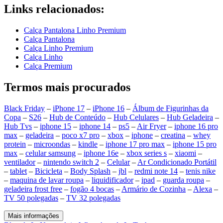
Links relacionados:
Calça Pantalona Linho Premium
Calça Pantalona
Calça Linho Premium
Calça Linho
Calça Premium
Termos mais procurados
Black Friday
–
iPhone 17
–
iPhone 16
–
Álbum de Figurinhas da
Copa
–
S26
–
Hub de Conteúdo
–
Hub Celulares
–
Hub Geladeira
–
Hub Tvs
–
iphone 15
–
iphone 14
–
ps5
–
Air Fryer
–
iphone 16 pro
max
–
geladeira
–
poco x7 pro
–
xbox
–
iphone
–
creatina
–
whey
protein
–
microondas
–
kindle
–
iphone 17 pro max
–
iphone 15 pro
max
–
celular samsung
–
iphone 16e
–
xbox series s
–
xiaomi
–
ventilador
–
nintendo switch 2
–
Celular
–
Ar Condicionado Portátil
–
tablet
–
Bicicleta
–
Body Splash
–
jbl
–
redmi note 14
–
tenis nike
–
maquina de lavar roupa
–
liquidificador
–
ipad
–
guarda roupa
–
geladeira frost free
–
fogão 4 bocas
–
Armário de Cozinha
–
Alexa
–
TV 50 polegadas
–
TV 32 polegadas
Mais informações