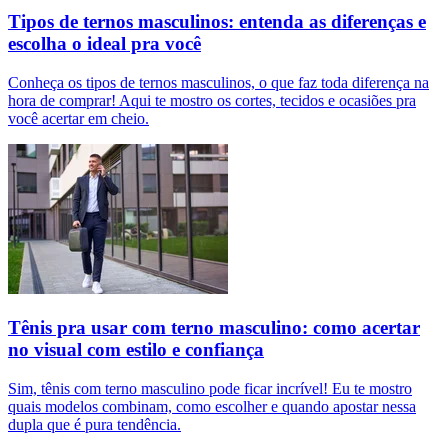
Tipos de ternos masculinos: entenda as diferenças e
escolha o ideal pra você
Conheça os tipos de ternos masculinos, o que faz toda diferença na
hora de comprar! Aqui te mostro os cortes, tecidos e ocasiões pra
você acertar em cheio.
Tênis pra usar com terno masculino: como acertar
no visual com estilo e confiança
Sim, tênis com terno masculino pode ficar incrível! Eu te mostro
quais modelos combinam, como escolher e quando apostar nessa
dupla que é pura tendência.