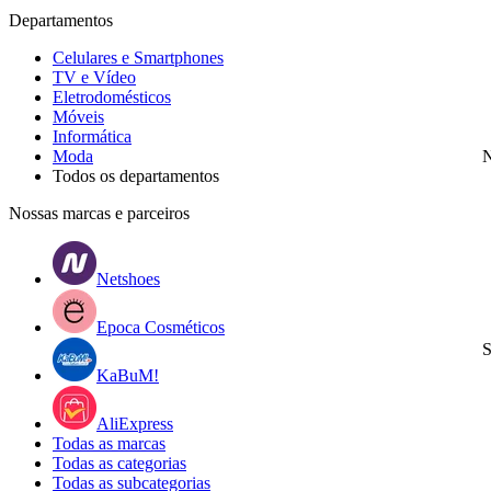
Departamentos
Celulares e Smartphones
TV e Vídeo
Eletrodomésticos
Móveis
Informática
Moda
N
Todos os departamentos
Nossas marcas e parceiros
Netshoes
Epoca Cosméticos
S
KaBuM!
AliExpress
Todas as marcas
Todas as categorias
Todas as subcategorias