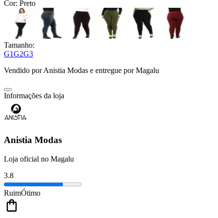
Cor:
Preto
Tamanho:
G1
G2
G3
Vendido por
Anistia Modas
e entregue por
Magalu
Informações da loja
Anistia Modas
Loja oficial no Magalu
3.8
Ruim
Ótimo