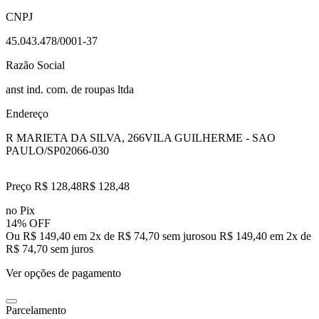
CNPJ
45.043.478/0001-37
Razão Social
anst ind. com. de roupas ltda
Endereço
R MARIETA DA SILVA, 266
VILA GUILHERME - SAO
PAULO/SP
02066-030
Preço R$ 128,48
R$
128
,
48
no Pix
14% OFF
Ou R$ 149,40 em 2x de R$ 74,70 sem juros
ou
R$ 149,40
em
2
x de
R$ 74,70
sem juros
Ver opções de pagamento
Parcelamento