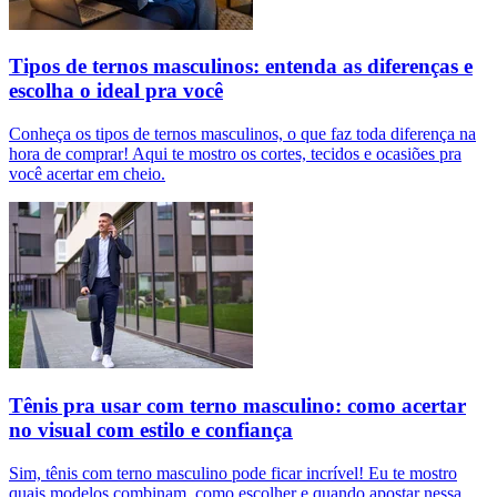
Tipos de ternos masculinos: entenda as diferenças e
escolha o ideal pra você
Conheça os tipos de ternos masculinos, o que faz toda diferença na
hora de comprar! Aqui te mostro os cortes, tecidos e ocasiões pra
você acertar em cheio.
Tênis pra usar com terno masculino: como acertar
no visual com estilo e confiança
Sim, tênis com terno masculino pode ficar incrível! Eu te mostro
quais modelos combinam, como escolher e quando apostar nessa