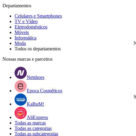
Departamentos
Celulares e Smartphones
TV e Vídeo
Eletrodomésticos
Móveis
Informática
Moda
N
Todos os departamentos
Nossas marcas e parceiros
Netshoes
Epoca Cosméticos
S
KaBuM!
AliExpress
Todas as marcas
Todas as categorias
Todas as subcategorias