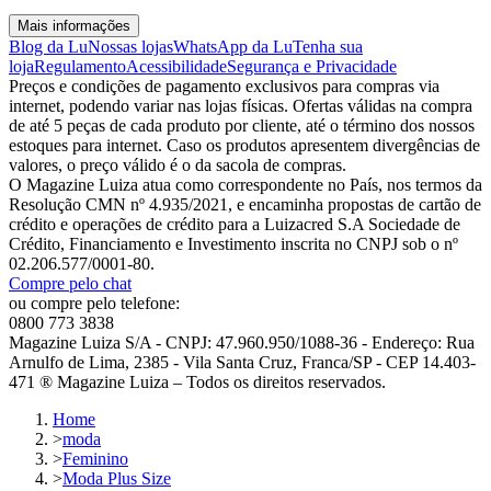
Mais informações
Blog da Lu
Nossas lojas
WhatsApp da Lu
Tenha sua
loja
Regulamento
Acessibilidade
Segurança e Privacidade
Preços e condições de pagamento exclusivos para compras via
internet, podendo variar nas lojas físicas. Ofertas válidas na compra
de até 5 peças de cada produto por cliente, até o término dos nossos
estoques para internet. Caso os produtos apresentem divergências de
valores, o preço válido é o da sacola de compras.
O Magazine Luiza atua como correspondente no País, nos termos da
Resolução CMN nº 4.935/2021, e encaminha propostas de cartão de
crédito e operações de crédito para a Luizacred S.A Sociedade de
Crédito, Financiamento e Investimento inscrita no CNPJ sob o nº
02.206.577/0001-80.
Compre pelo chat
ou compre pelo telefone:
0800 773 3838
Magazine Luiza S/A - CNPJ: 47.960.950/1088-36 - Endereço: Rua
Arnulfo de Lima, 2385 - Vila Santa Cruz, Franca/SP - CEP 14.403-
471 ® Magazine Luiza – Todos os direitos reservados.
Home
>
moda
>
Feminino
>
Moda Plus Size