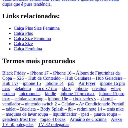
dupla que é pura tendência.
Links relacionados:
Calça Plus Size Feminina
Calça Plus
Calça Size Feminina
Calça Size
Calça Feminina
Termos mais procurados
Black Friday
–
iPhone 17
–
iPhone 16
–
Álbum de Figurinhas da
Copa
–
S26
–
Hub de Conteúdo
–
Hub Celulares
–
Hub Geladeira
–
Hub Tvs
–
iphone 15
–
iphone 14
–
ps5
–
Air Fryer
–
iphone 16 pro
max
–
geladeira
–
poco x7 pro
–
xbox
–
iphone
–
creatina
–
whey
protein
–
microondas
–
kindle
–
iphone 17 pro max
–
iphone 15 pro
max
–
celular samsung
–
iphone 16e
–
xbox series s
–
xiaomi
–
ventilador
–
nintendo switch 2
–
Celular
–
Ar Condicionado Portátil
–
tablet
–
Bicicleta
–
Body Splash
–
jbl
–
redmi note 14
–
tenis nike
–
maquina de lavar roupa
–
liquidificador
–
ipad
–
guarda roupa
–
geladeira frost free
–
fogão 4 bocas
–
Armário de Cozinha
–
Alexa
–
TV 50 polegadas
–
TV 32 polegadas