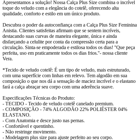
Apresentamos a solução! Nossa Calça Plus Size combina o incrível
toque do veludo com a elegância do cotelê, oferecendo alta
qualidade, conforto e estilo em um único produto.
Descubra o poder da autoconfiança com a Calça Plus Size Feminina
Anistia. Clientes satisfeitas afirmam que se sentem incríveis,
destacando suas curvas de maneira elegante, única e ainda
disfarçando a celulite por conta da compressão certa para a
circulação. Sinta-se empoderada e estilosa todos os dias! ''Que peça
perfeita, uso em praticamente todos os dias frios.''- nossa cliente
Vera.
*Tecido de veludo cotelê: É um tipo de veludo, mais estruturado,
com uma superfície com linhas em relevo. Tem algodão em sua
composição o que nos dá a sensação de maciez incrível e o elastano
fará a calça abraçar seu corpo com uma aderência suave.
Especificações Técnicas do Produto:
- TECIDO - Tecido de veludo cotelê canelado premium.
- COMPOSIÇÃO - 74% ALGODÃO 22% POLIÉSTER 04%
ELASTANO.
- Com Anatomia e desce justo nas pernas.
- Confortável e quentinho.
- Não restringe movimento.
- Modelagem plus size para ajuste perfeito ao seu corpo.