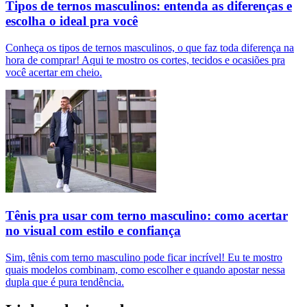
Tipos de ternos masculinos: entenda as diferenças e
escolha o ideal pra você
Conheça os tipos de ternos masculinos, o que faz toda diferença na
hora de comprar! Aqui te mostro os cortes, tecidos e ocasiões pra
você acertar em cheio.
Tênis pra usar com terno masculino: como acertar
no visual com estilo e confiança
Sim, tênis com terno masculino pode ficar incrível! Eu te mostro
quais modelos combinam, como escolher e quando apostar nessa
dupla que é pura tendência.