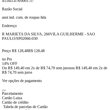
45.043.478/0001-37
Razão Social
anst ind. com. de roupas ltda
Endereço
R MARIETA DA SILVA, 266
VILA GUILHERME - SAO
PAULO/SP
02066-030
Preço R$ 128,48
R$
128
,
48
no Pix
14% OFF
Ou R$ 149,40 em 2x de R$ 74,70 sem juros
ou
R$ 149,40
em
2
x de
R$ 74,70
sem juros
Ver opções de pagamento
Parcelamento
Cartão Luiza
Cartão de crédito
Tabela de parcelas de Cartão