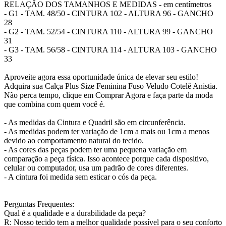
RELAÇÃO DOS TAMANHOS E MEDIDAS - em centímetros
- G1 - TAM. 48/50 - CINTURA 102 - ALTURA 96 - GANCHO
28
- G2 - TAM. 52/54 - CINTURA 110 - ALTURA 99 - GANCHO
31
- G3 - TAM. 56/58 - CINTURA 114 - ALTURA 103 - GANCHO
33
Aproveite agora essa oportunidade única de elevar seu estilo!
Adquira sua Calça Plus Size Feminina Fuso Veludo Cotelê Anistia.
Não perca tempo, clique em Comprar Agora e faça parte da moda
que combina com quem você é.
- As medidas da Cintura e Quadril são em circunferência.
- As medidas podem ter variação de 1cm a mais ou 1cm a menos
devido ao comportamento natural do tecido.
- As cores das peças podem ter uma pequena variação em
comparação a peça física. Isso acontece porque cada dispositivo,
celular ou computador, usa um padrão de cores diferentes.
- A cintura foi medida sem esticar o cós da peça.
Perguntas Frequentes:
Qual é a qualidade e a durabilidade da peça?
R: Nosso tecido tem a melhor qualidade possível para o seu conforto