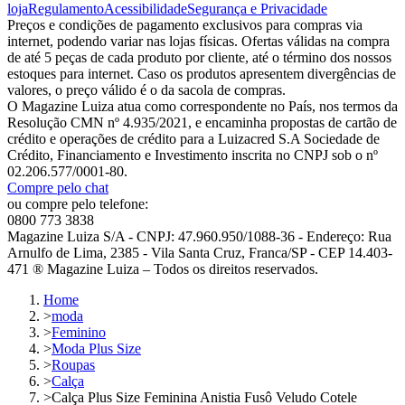
loja
Regulamento
Acessibilidade
Segurança e Privacidade
Preços e condições de pagamento exclusivos para compras via
internet, podendo variar nas lojas físicas. Ofertas válidas na compra
de até 5 peças de cada produto por cliente, até o término dos nossos
estoques para internet. Caso os produtos apresentem divergências de
valores, o preço válido é o da sacola de compras.
O Magazine Luiza atua como correspondente no País, nos termos da
Resolução CMN nº 4.935/2021, e encaminha propostas de cartão de
crédito e operações de crédito para a Luizacred S.A Sociedade de
Crédito, Financiamento e Investimento inscrita no CNPJ sob o nº
02.206.577/0001-80.
Compre pelo chat
ou compre pelo telefone:
0800 773 3838
Magazine Luiza S/A - CNPJ: 47.960.950/1088-36 - Endereço: Rua
Arnulfo de Lima, 2385 - Vila Santa Cruz, Franca/SP - CEP 14.403-
471 ® Magazine Luiza – Todos os direitos reservados.
Home
>
moda
>
Feminino
>
Moda Plus Size
>
Roupas
>
Calça
>
Calça Plus Size Feminina Anistia Fusô Veludo Cotele