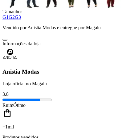
Tamanho:
G1
G2
G3
Vendido por
Anistia Modas
e entregue por
Magalu
Informações da loja
Anistia Modas
Loja oficial no Magalu
3.8
Ruim
Ótimo
+1mil
Produtos vendidos