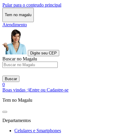
Pular para o conteudo principal
Tem no magalu
Atendimento
Digite seu CEP
Buscar no Magalu
Buscar
0
Boas vindas :)
Entre ou Cadastre-se
Tem no Magalu
Departamentos
Celulares e Smartphones