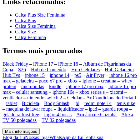
Links relacionados:
Calça Plus Size Feminina
Calça Plus
Calça Size Feminina
Calça Size
Calça Feminina
Termos mais procurados
Black Friday
–
iPhone 17
–
iPhone 16
–
Álbum de Figurinhas da
Copa
–
S26
–
Hub de Conteúdo
–
Hub Celulares
–
Hub Geladeira
–
Hub Tvs
–
iphone 15
–
iphone 14
–
ps5
–
Air Fryer
–
iphone 16 pro
max
–
geladeira
–
poco x7 pro
–
xbox
–
iphone
–
creatina
–
whey
protein
–
microondas
–
kindle
–
iphone 17 pro max
–
iphone 15 pro
max
–
celular samsung
–
iphone 16e
–
xbox series s
–
xiaomi
–
ventilador
–
nintendo switch 2
–
Celular
–
Ar Condicionado Portátil
–
tablet
–
Bicicleta
–
Body Splash
–
jbl
–
redmi note 14
–
tenis nike
–
maquina de lavar roupa
–
liquidificador
–
ipad
–
guarda roupa
–
geladeira frost free
–
fogão 4 bocas
–
Armário de Cozinha
–
Alexa
–
TV 50 polegadas
–
TV 32 polegadas
Mais informações
Blog da Lu
Nossas lojas
WhatsApp da Lu
Tenha sua