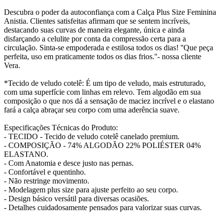
Descubra o poder da autoconfiança com a Calça Plus Size Feminina
Anistia. Clientes satisfeitas afirmam que se sentem incríveis,
destacando suas curvas de maneira elegante, única e ainda
disfarçando a celulite por conta da compressão certa para a
circulação. Sinta-se empoderada e estilosa todos os dias! ''Que peça
perfeita, uso em praticamente todos os dias frios.''- nossa cliente
Vera.
*Tecido de veludo cotelê: É um tipo de veludo, mais estruturado,
com uma superfície com linhas em relevo. Tem algodão em sua
composição o que nos dá a sensação de maciez incrível e o elastano
fará a calça abraçar seu corpo com uma aderência suave.
Especificações Técnicas do Produto:
- TECIDO - Tecido de veludo cotelê canelado premium.
- COMPOSIÇÃO - 74% ALGODÃO 22% POLIÉSTER 04%
ELASTANO.
- Com Anatomia e desce justo nas pernas.
- Confortável e quentinho.
- Não restringe movimento.
- Modelagem plus size para ajuste perfeito ao seu corpo.
- Design básico versátil para diversas ocasiões.
- Detalhes cuidadosamente pensados para valorizar suas curvas.