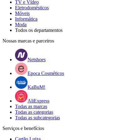
TV e Vídeo
Eletrodomésticos
Móveis
Informática
Moda
Todos os departamentos
Nossas marcas e parceiros
Netshoes
Epoca Cosméticos
KaBuM!
AliExpress
Todas as marcas
Todas as categorias
Todas as subcategorias
Serviços e benefícios
Cartão Luiza