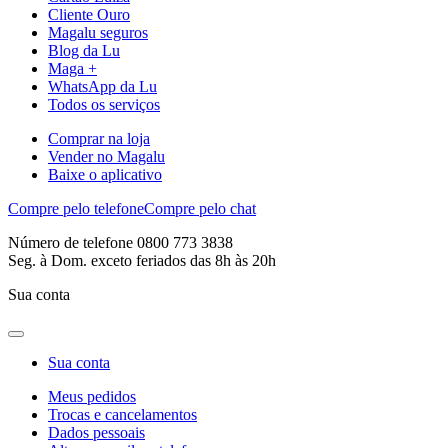
Cliente Ouro
Magalu seguros
Blog da Lu
Maga +
WhatsApp da Lu
Todos os serviços
Comprar na loja
Vender no Magalu
Baixe o aplicativo
Compre pelo telefone
Compre pelo chat
Número de telefone 0800 773 3838
Seg. à Dom. exceto feriados das 8h às 20h
Sua conta
Sua conta
Meus pedidos
Trocas e cancelamentos
Dados pessoais