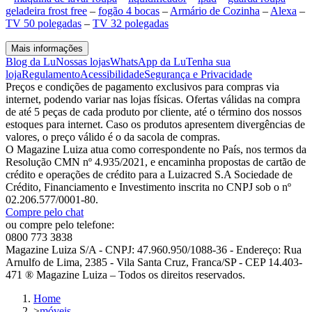
geladeira frost free
–
fogão 4 bocas
–
Armário de Cozinha
–
Alexa
–
TV 50 polegadas
–
TV 32 polegadas
Mais informações
Blog da Lu
Nossas lojas
WhatsApp da Lu
Tenha sua
loja
Regulamento
Acessibilidade
Segurança e Privacidade
Preços e condições de pagamento exclusivos para compras via
internet, podendo variar nas lojas físicas. Ofertas válidas na compra
de até 5 peças de cada produto por cliente, até o término dos nossos
estoques para internet. Caso os produtos apresentem divergências de
valores, o preço válido é o da sacola de compras.
O Magazine Luiza atua como correspondente no País, nos termos da
Resolução CMN nº 4.935/2021, e encaminha propostas de cartão de
crédito e operações de crédito para a Luizacred S.A Sociedade de
Crédito, Financiamento e Investimento inscrita no CNPJ sob o nº
02.206.577/0001-80.
Compre pelo chat
ou compre pelo telefone:
0800 773 3838
Magazine Luiza S/A - CNPJ: 47.960.950/1088-36 - Endereço: Rua
Arnulfo de Lima, 2385 - Vila Santa Cruz, Franca/SP - CEP 14.403-
471 ® Magazine Luiza – Todos os direitos reservados.
Home
>
móveis