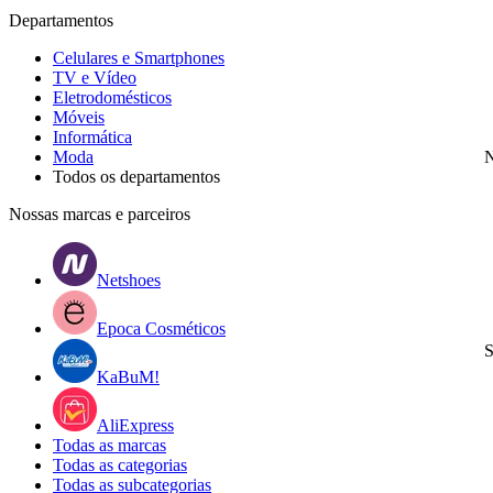
Departamentos
Celulares e Smartphones
TV e Vídeo
Eletrodomésticos
Móveis
Informática
Moda
N
Todos os departamentos
Nossas marcas e parceiros
Netshoes
Epoca Cosméticos
S
KaBuM!
AliExpress
Todas as marcas
Todas as categorias
Todas as subcategorias