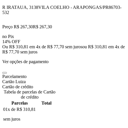
R IRATAUA, 3138
VILA COELHO - ARAPONGAS/PR
86703-
532
Preço R$ 267,30
R$
267
,
30
no Pix
14% OFF
Ou R$ 310,81 em 4x de R$ 77,70 sem juros
ou
R$ 310,81
em
4
x de
R$ 77,70
sem juros
Ver opções de pagamento
Parcelamento
Cartão Luiza
Cartão de crédito
Tabela de parcelas de Cartão
de crédito
Parcelas
Total
01x de
R$ 310,81
sem juros