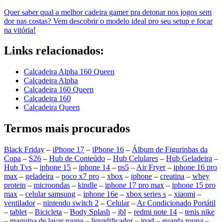
Quer saber qual a melhor cadeira gamer pra detonar nos jogos sem
dor nas costas? Vem descobrir o modelo ideal pro seu setup e focar
na vitória!
Links relacionados:
Calçadeira Alpha 160 Queen
Calçadeira Alpha
Calçadeira 160 Queen
Calçadeira 160
Calçadeira Queen
Termos mais procurados
Black Friday
–
iPhone 17
–
iPhone 16
–
Álbum de Figurinhas da
Copa
–
S26
–
Hub de Conteúdo
–
Hub Celulares
–
Hub Geladeira
–
Hub Tvs
–
iphone 15
–
iphone 14
–
ps5
–
Air Fryer
–
iphone 16 pro
max
–
geladeira
–
poco x7 pro
–
xbox
–
iphone
–
creatina
–
whey
protein
–
microondas
–
kindle
–
iphone 17 pro max
–
iphone 15 pro
max
–
celular samsung
–
iphone 16e
–
xbox series s
–
xiaomi
–
ventilador
–
nintendo switch 2
–
Celular
–
Ar Condicionado Portátil
–
tablet
–
Bicicleta
–
Body Splash
–
jbl
–
redmi note 14
–
tenis nike
–
maquina de lavar roupa
–
liquidificador
–
ipad
–
guarda roupa
–