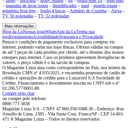
–
tablet
–
Bicicleta
–
Body Splash
–
jbl
–
redmi note 14
–
tenis nike
–
maquina de lavar roupa
–
liquidificador
–
ipad
–
guarda roupa
–
geladeira frost free
–
fogão 4 bocas
–
Armário de Cozinha
–
Alexa
–
TV 50 polegadas
–
TV 32 polegadas
Mais informações
Blog da Lu
Nossas lojas
WhatsApp da Lu
Tenha sua
loja
Regulamento
Acessibilidade
Segurança e Privacidade
Preços e condições de pagamento exclusivos para compras via
internet, podendo variar nas lojas físicas. Ofertas válidas na compra
de até 5 peças de cada produto por cliente, até o término dos nossos
estoques para internet. Caso os produtos apresentem divergências de
valores, o preço válido é o da sacola de compras.
O Magazine Luiza atua como correspondente no País, nos termos da
Resolução CMN nº 4.935/2021, e encaminha propostas de cartão de
crédito e operações de crédito para a Luizacred S.A Sociedade de
Crédito, Financiamento e Investimento inscrita no CNPJ sob o nº
02.206.577/0001-80.
Compre pelo chat
ou compre pelo telefone:
0800 773 3838
Magazine Luiza S/A - CNPJ: 47.960.950/1088-36 - Endereço: Rua
Arnulfo de Lima, 2385 - Vila Santa Cruz, Franca/SP - CEP 14.403-
471 ® Magazine Luiza – Todos os direitos reservados.