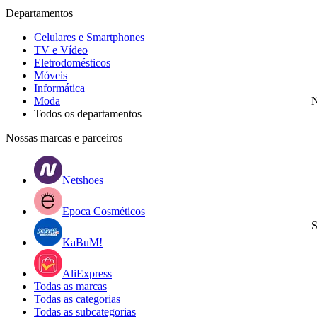
Departamentos
Celulares e Smartphones
TV e Vídeo
Eletrodomésticos
Móveis
Informática
Moda
N
Todos os departamentos
Nossas marcas e parceiros
Netshoes
Epoca Cosméticos
S
KaBuM!
AliExpress
Todas as marcas
Todas as categorias
Todas as subcategorias