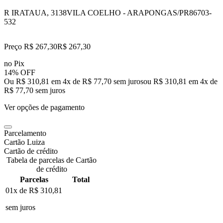
R IRATAUA, 3138
VILA COELHO - ARAPONGAS/PR
86703-
532
Preço R$ 267,30
R$
267
,
30
no Pix
14% OFF
Ou R$ 310,81 em 4x de R$ 77,70 sem juros
ou
R$ 310,81
em
4
x de
R$ 77,70
sem juros
Ver opções de pagamento
Parcelamento
Cartão Luiza
Cartão de crédito
Tabela de parcelas de Cartão
de crédito
Parcelas
Total
01x de
R$ 310,81
sem juros