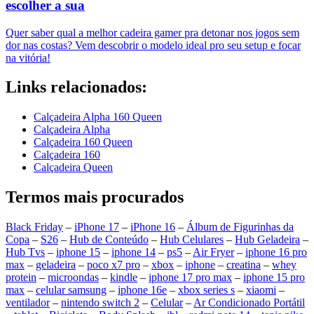
escolher a sua
Quer saber qual a melhor cadeira gamer pra detonar nos jogos sem
dor nas costas? Vem descobrir o modelo ideal pro seu setup e focar
na vitória!
Links relacionados:
Calçadeira Alpha 160 Queen
Calçadeira Alpha
Calçadeira 160 Queen
Calçadeira 160
Calçadeira Queen
Termos mais procurados
Black Friday
–
iPhone 17
–
iPhone 16
–
Álbum de Figurinhas da
Copa
–
S26
–
Hub de Conteúdo
–
Hub Celulares
–
Hub Geladeira
–
Hub Tvs
–
iphone 15
–
iphone 14
–
ps5
–
Air Fryer
–
iphone 16 pro
max
–
geladeira
–
poco x7 pro
–
xbox
–
iphone
–
creatina
–
whey
protein
–
microondas
–
kindle
–
iphone 17 pro max
–
iphone 15 pro
max
–
celular samsung
–
iphone 16e
–
xbox series s
–
xiaomi
–
ventilador
–
nintendo switch 2
–
Celular
–
Ar Condicionado Portátil