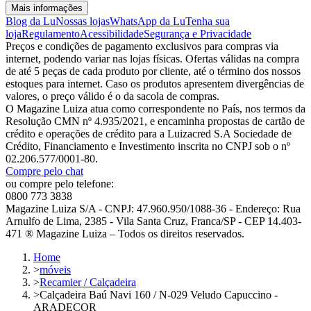
Mais informações
Blog da Lu
Nossas lojas
WhatsApp da Lu
Tenha sua
loja
Regulamento
Acessibilidade
Segurança e Privacidade
Preços e condições de pagamento exclusivos para compras via
internet, podendo variar nas lojas físicas. Ofertas válidas na compra
de até 5 peças de cada produto por cliente, até o término dos nossos
estoques para internet. Caso os produtos apresentem divergências de
valores, o preço válido é o da sacola de compras.
O Magazine Luiza atua como correspondente no País, nos termos da
Resolução CMN nº 4.935/2021, e encaminha propostas de cartão de
crédito e operações de crédito para a Luizacred S.A Sociedade de
Crédito, Financiamento e Investimento inscrita no CNPJ sob o nº
02.206.577/0001-80.
Compre pelo chat
ou compre pelo telefone:
0800 773 3838
Magazine Luiza S/A - CNPJ: 47.960.950/1088-36 - Endereço: Rua
Arnulfo de Lima, 2385 - Vila Santa Cruz, Franca/SP - CEP 14.403-
471 ® Magazine Luiza – Todos os direitos reservados.
Home
>
móveis
>
Recamier / Calçadeira
>
Calçadeira Baú Navi 160 / N-029 Veludo Capuccino -
ARADECOR