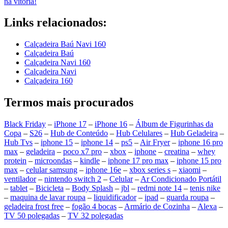
na vitória!
Links relacionados:
Calçadeira Baú Navi 160
Calçadeira Baú
Calçadeira Navi 160
Calçadeira Navi
Calçadeira 160
Termos mais procurados
Black Friday
–
iPhone 17
–
iPhone 16
–
Álbum de Figurinhas da
Copa
–
S26
–
Hub de Conteúdo
–
Hub Celulares
–
Hub Geladeira
–
Hub Tvs
–
iphone 15
–
iphone 14
–
ps5
–
Air Fryer
–
iphone 16 pro
max
–
geladeira
–
poco x7 pro
–
xbox
–
iphone
–
creatina
–
whey
protein
–
microondas
–
kindle
–
iphone 17 pro max
–
iphone 15 pro
max
–
celular samsung
–
iphone 16e
–
xbox series s
–
xiaomi
–
ventilador
–
nintendo switch 2
–
Celular
–
Ar Condicionado Portátil
–
tablet
–
Bicicleta
–
Body Splash
–
jbl
–
redmi note 14
–
tenis nike
–
maquina de lavar roupa
–
liquidificador
–
ipad
–
guarda roupa
–
geladeira frost free
–
fogão 4 bocas
–
Armário de Cozinha
–
Alexa
–
TV 50 polegadas
–
TV 32 polegadas