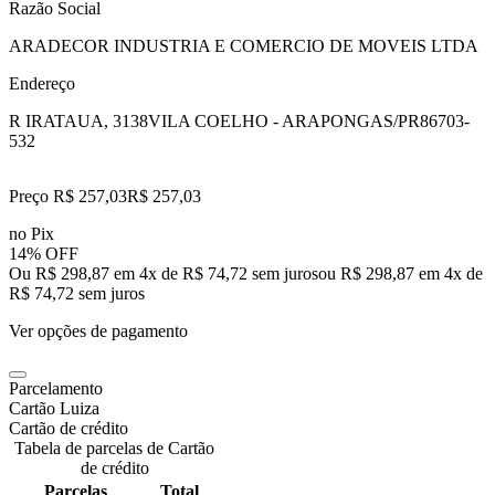
Razão Social
ARADECOR INDUSTRIA E COMERCIO DE MOVEIS LTDA
Endereço
R IRATAUA, 3138
VILA COELHO - ARAPONGAS/PR
86703-
532
Preço R$ 257,03
R$
257
,
03
no Pix
14% OFF
Ou R$ 298,87 em 4x de R$ 74,72 sem juros
ou
R$ 298,87
em
4
x de
R$ 74,72
sem juros
Ver opções de pagamento
Parcelamento
Cartão Luiza
Cartão de crédito
Tabela de parcelas de Cartão
de crédito
Parcelas
Total