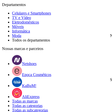
Departamentos
Celulares e Smartphones
TV e Vídeo
Eletrodomésticos
Móveis
Informática
Moda
N
Todos os departamentos
Nossas marcas e parceiros
Netshoes
Epoca Cosméticos
S
KaBuM!
AliExpress
Todas as marcas
Todas as categorias
Todas as subcategorias