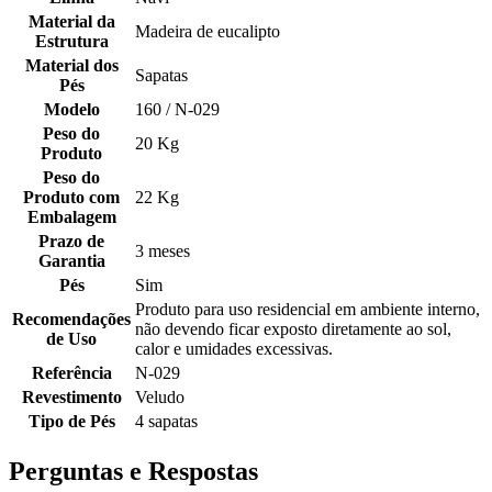
Material da
Madeira de eucalipto
Estrutura
Material dos
Sapatas
Pés
Modelo
160 / N-029
Peso do
20 Kg
Produto
Peso do
Produto com
22 Kg
Embalagem
Prazo de
3 meses
Garantia
Pés
Sim
Produto para uso residencial em ambiente interno,
Recomendações
não devendo ficar exposto diretamente ao sol,
de Uso
calor e umidades excessivas.
Referência
N-029
Revestimento
Veludo
Tipo de Pés
4 sapatas
Perguntas e Respostas