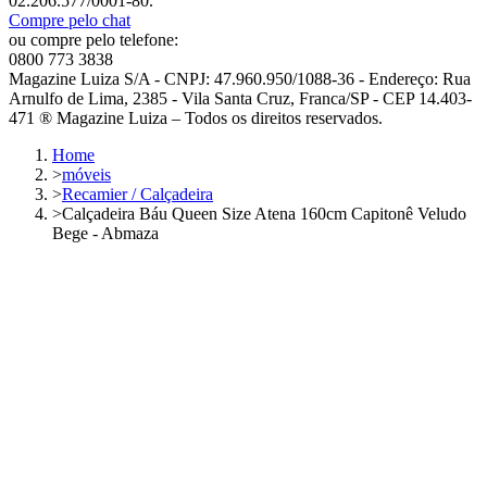
02.206.577/0001-80.
Compre pelo chat
ou compre pelo telefone:
0800 773 3838
Magazine Luiza S/A - CNPJ: 47.960.950/1088-36 - Endereço: Rua
Arnulfo de Lima, 2385 - Vila Santa Cruz, Franca/SP - CEP 14.403-
471 ® Magazine Luiza – Todos os direitos reservados.
Home
>
móveis
>
Recamier / Calçadeira
>
Calçadeira Báu Queen Size Atena 160cm Capitonê Veludo
Bege - Abmaza