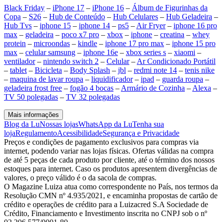
Black Friday
–
iPhone 17
–
iPhone 16
–
Álbum de Figurinhas da
Copa
–
S26
–
Hub de Conteúdo
–
Hub Celulares
–
Hub Geladeira
–
Hub Tvs
–
iphone 15
–
iphone 14
–
ps5
–
Air Fryer
–
iphone 16 pro
max
–
geladeira
–
poco x7 pro
–
xbox
–
iphone
–
creatina
–
whey
protein
–
microondas
–
kindle
–
iphone 17 pro max
–
iphone 15 pro
max
–
celular samsung
–
iphone 16e
–
xbox series s
–
xiaomi
–
ventilador
–
nintendo switch 2
–
Celular
–
Ar Condicionado Portátil
–
tablet
–
Bicicleta
–
Body Splash
–
jbl
–
redmi note 14
–
tenis nike
–
maquina de lavar roupa
–
liquidificador
–
ipad
–
guarda roupa
–
geladeira frost free
–
fogão 4 bocas
–
Armário de Cozinha
–
Alexa
–
TV 50 polegadas
–
TV 32 polegadas
Mais informações
Blog da Lu
Nossas lojas
WhatsApp da Lu
Tenha sua
loja
Regulamento
Acessibilidade
Segurança e Privacidade
Preços e condições de pagamento exclusivos para compras via
internet, podendo variar nas lojas físicas. Ofertas válidas na compra
de até 5 peças de cada produto por cliente, até o término dos nossos
estoques para internet. Caso os produtos apresentem divergências de
valores, o preço válido é o da sacola de compras.
O Magazine Luiza atua como correspondente no País, nos termos da
Resolução CMN nº 4.935/2021, e encaminha propostas de cartão de
crédito e operações de crédito para a Luizacred S.A Sociedade de
Crédito, Financiamento e Investimento inscrita no CNPJ sob o nº