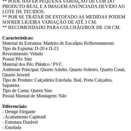
** PODE HAVER PEQUENA VARIAÇÃO DE COR DO
PRODUTO REAL E A IMAGEM ANUNCIADA DEVIDO AO
LOTE DE TECIDOS.
** POR SE TRATAR DE ESTOFADO AS MEDIDAS PODEM
SOFRER LIGEIRA VARIAÇÃO DE ATÉ 3 CM.
** RECOMENDADO PARA COLCHÃO/BOX DE 158 CM.
Características:
Material da Estrutura: Madeira de Eucalipto Reflorestamento
Tipo da Espuma: D-20 e D-23
Revestimento: Veludo
Possui Pés: Sim
Material dos Pés: Plástico / PVC
Ambiente Principal: Quarto Adulto, Quarto Solteiro, Quarto Casal,
Quarto Juvenil
Tipo de Produto: Calçadeira Estofada, Baú, Porta Calçados,
Sapateira
Tipo de Cama: Queen Size
Possui Manual de Montagem: Não
Diferenciais:
- Design Elegante
- Acabamento Capitonê
- Estrutura Durável
- Estofada