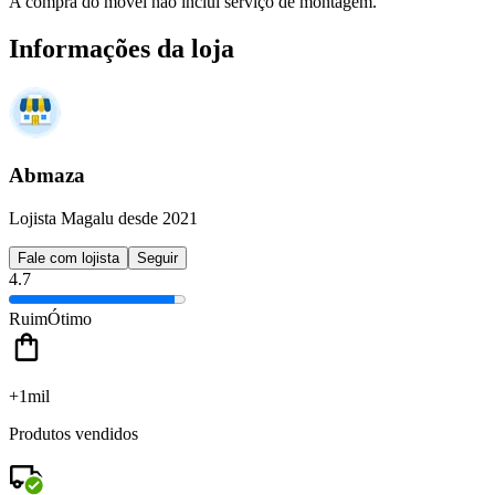
A compra do móvel não inclui serviço de montagem.
Informações da loja
Abmaza
Lojista Magalu desde 2021
Fale com lojista
Seguir
4.7
Ruim
Ótimo
+1mil
Produtos vendidos