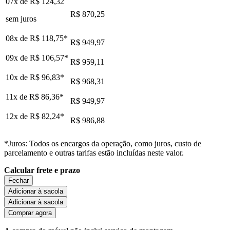
07x de
R$ 124,32
R$ 870,25
sem juros
08x de
R$ 118,75
*
R$ 949,97
09x de
R$ 106,57
*
R$ 959,11
10x de
R$ 96,83
*
R$ 968,31
11x de
R$ 86,36
*
R$ 949,97
12x de
R$ 82,24
*
R$ 986,88
*Juros: Todos os encargos da operação, como juros, custo de
parcelamento e outras tarifas estão incluídas neste valor.
Calcular frete e prazo
Fechar
Adicionar à sacola
Adicionar à sacola
Comprar agora