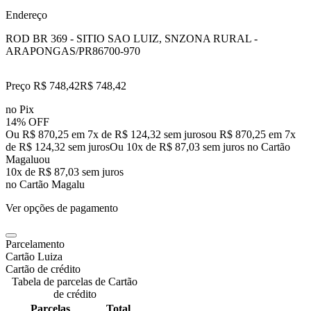
Endereço
ROD BR 369 - SITIO SAO LUIZ, SN
ZONA RURAL -
ARAPONGAS/PR
86700-970
Preço R$ 748,42
R$
748
,
42
no Pix
14% OFF
Ou R$ 870,25 em 7x de R$ 124,32 sem juros
ou
R$ 870,25
em
7
x
de
R$ 124,32
sem juros
Ou 10x de R$ 87,03 sem juros no Cartão
Magalu
ou
10
x de
R$ 87,03
sem juros
no Cartão Magalu
Ver opções de pagamento
Parcelamento
Cartão Luiza
Cartão de crédito
Tabela de parcelas de Cartão
de crédito
Parcelas
Total