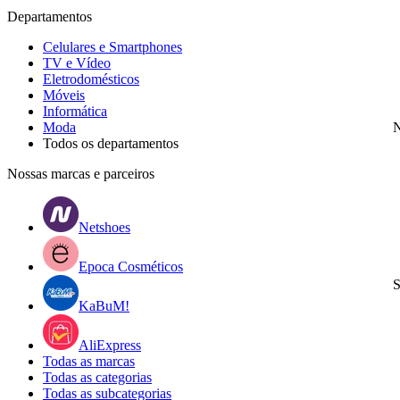
Departamentos
Celulares e Smartphones
TV e Vídeo
Eletrodomésticos
Móveis
Informática
Moda
N
Todos os departamentos
Nossas marcas e parceiros
Netshoes
Epoca Cosméticos
S
KaBuM!
AliExpress
Todas as marcas
Todas as categorias
Todas as subcategorias