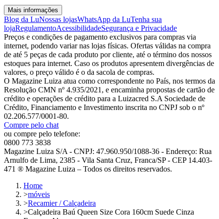
Mais informações
Blog da Lu
Nossas lojas
WhatsApp da Lu
Tenha sua
loja
Regulamento
Acessibilidade
Segurança e Privacidade
Preços e condições de pagamento exclusivos para compras via
internet, podendo variar nas lojas físicas. Ofertas válidas na compra
de até 5 peças de cada produto por cliente, até o término dos nossos
estoques para internet. Caso os produtos apresentem divergências de
valores, o preço válido é o da sacola de compras.
O Magazine Luiza atua como correspondente no País, nos termos da
Resolução CMN nº 4.935/2021, e encaminha propostas de cartão de
crédito e operações de crédito para a Luizacred S.A Sociedade de
Crédito, Financiamento e Investimento inscrita no CNPJ sob o nº
02.206.577/0001-80.
Compre pelo chat
ou compre pelo telefone:
0800 773 3838
Magazine Luiza S/A - CNPJ: 47.960.950/1088-36 - Endereço: Rua
Arnulfo de Lima, 2385 - Vila Santa Cruz, Franca/SP - CEP 14.403-
471 ® Magazine Luiza – Todos os direitos reservados.
Home
>
móveis
>
Recamier / Calçadeira
>
Calçadeira Baú Queen Size Cora 160cm Suede Cinza