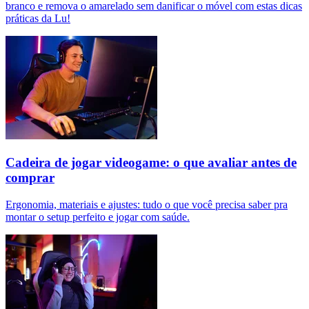
branco e remova o amarelado sem danificar o móvel com estas dicas
práticas da Lu!
Cadeira de jogar videogame: o que avaliar antes de
comprar
Ergonomia, materiais e ajustes: tudo o que você precisa saber pra
montar o setup perfeito e jogar com saúde.