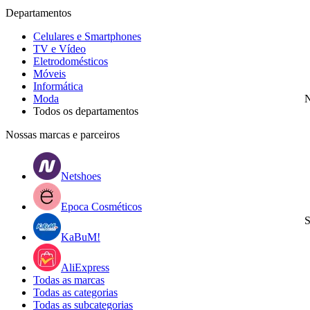
Departamentos
Celulares e Smartphones
TV e Vídeo
Eletrodomésticos
Móveis
Informática
Moda
N
Todos os departamentos
Nossas marcas e parceiros
Netshoes
Epoca Cosméticos
S
KaBuM!
AliExpress
Todas as marcas
Todas as categorias
Todas as subcategorias