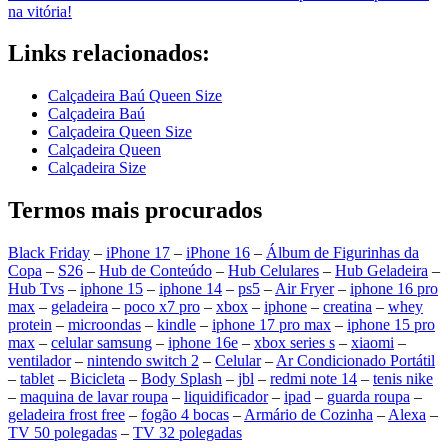
na vitória!
Links relacionados:
Calçadeira Baú Queen Size
Calçadeira Baú
Calçadeira Queen Size
Calçadeira Queen
Calçadeira Size
Termos mais procurados
Black Friday
–
iPhone 17
–
iPhone 16
–
Álbum de Figurinhas da
Copa
–
S26
–
Hub de Conteúdo
–
Hub Celulares
–
Hub Geladeira
–
Hub Tvs
–
iphone 15
–
iphone 14
–
ps5
–
Air Fryer
–
iphone 16 pro
max
–
geladeira
–
poco x7 pro
–
xbox
–
iphone
–
creatina
–
whey
protein
–
microondas
–
kindle
–
iphone 17 pro max
–
iphone 15 pro
max
–
celular samsung
–
iphone 16e
–
xbox series s
–
xiaomi
–
ventilador
–
nintendo switch 2
–
Celular
–
Ar Condicionado Portátil
–
tablet
–
Bicicleta
–
Body Splash
–
jbl
–
redmi note 14
–
tenis nike
–
maquina de lavar roupa
–
liquidificador
–
ipad
–
guarda roupa
–
geladeira frost free
–
fogão 4 bocas
–
Armário de Cozinha
–
Alexa
–
TV 50 polegadas
–
TV 32 polegadas