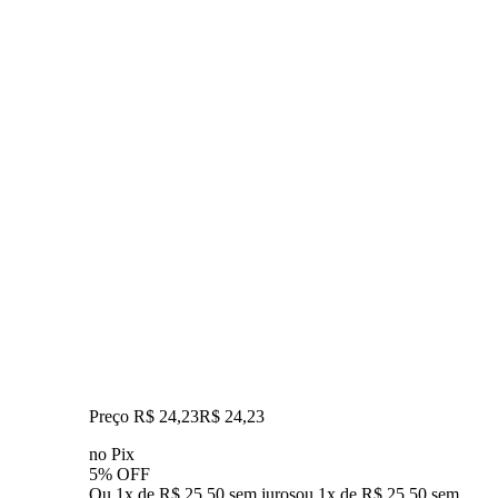
Preço R$ 24,23
R$
24
,
23
no Pix
5% OFF
Ou 1x de R$ 25,50 sem juros
ou
1
x de
R$ 25,50
sem