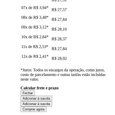
07x de
R$ 3,94
*
R$ 27,57
08x de
R$ 3,48
*
R$ 27,84
09x de
R$ 3,12
*
R$ 28,10
10x de
R$ 2,84
*
R$ 28,37
11x de
R$ 2,53
*
R$ 27,84
12x de
R$ 2,41
*
R$ 28,92
*Juros: Todos os encargos da operação, como juros,
custo de parcelamento e outras tarifas estão incluídas
neste valor.
Calcular frete e prazo
Fechar
Adicionar à sacola
Adicionar à sacola
Comprar agora