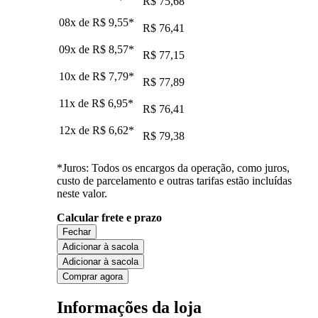
R$ 75,68
08x de
R$ 9,55
*
R$ 76,41
09x de
R$ 8,57
*
R$ 77,15
10x de
R$ 7,79
*
R$ 77,89
11x de
R$ 6,95
*
R$ 76,41
12x de
R$ 6,62
*
R$ 79,38
*Juros: Todos os encargos da operação, como juros,
custo de parcelamento e outras tarifas estão incluídas
neste valor.
Calcular frete e prazo
Fechar
Adicionar à sacola
Adicionar à sacola
Comprar agora
Informações da loja