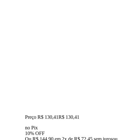
Preço R$ 130,41
R$
130
,
41
no Pix
10% OFF
Ou R$ 144,90 em 2x de R$ 72,45 sem juros
ou