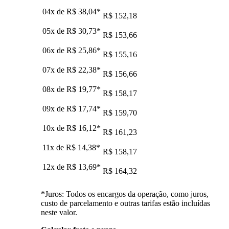
04x de
R$ 38,04
*
R$ 152,18
05x de
R$ 30,73
*
R$ 153,66
06x de
R$ 25,86
*
R$ 155,16
07x de
R$ 22,38
*
R$ 156,66
08x de
R$ 19,77
*
R$ 158,17
09x de
R$ 17,74
*
R$ 159,70
10x de
R$ 16,12
*
R$ 161,23
11x de
R$ 14,38
*
R$ 158,17
12x de
R$ 13,69
*
R$ 164,32
*Juros: Todos os encargos da operação, como juros,
custo de parcelamento e outras tarifas estão incluídas
neste valor.