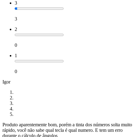
3
3
2
0
1
0
Igor
Produto aparentemente bom, porém a tinta dos números solta muito
rápido, você não sabe qual tecla é qual numero. E tem um erro
durante o cálculo de ângulos