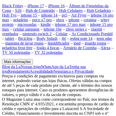
Black Friday
–
iPhone 17
–
iPhone 16
–
Álbum de Figurinhas da
Copa
–
S26
–
Hub de Conteúdo
–
Hub Celulares
–
Hub Geladeira
–
Hub Tvs
–
iphone 15
–
iphone 14
–
ps5
–
Air Fryer
–
iphone 16 pro
max
–
geladeira
–
poco x7 pro
–
xbox
–
iphone
–
creatina
–
whey
protein
–
microondas
–
kindle
–
iphone 17 pro max
–
iphone 15 pro
max
–
celular samsung
–
iphone 16e
–
xbox series s
–
xiaomi
–
ventilador
–
nintendo switch 2
–
Celular
–
Ar Condicionado Portátil
–
tablet
–
Bicicleta
–
Body Splash
–
jbl
–
redmi note 14
–
tenis nike
–
maquina de lavar roupa
–
liquidificador
–
ipad
–
guarda roupa
–
geladeira frost free
–
fogão 4 bocas
–
Armário de Cozinha
–
Alexa
–
TV 50 polegadas
–
TV 32 polegadas
Mais informações
Blog da Lu
Nossas lojas
WhatsApp da Lu
Tenha sua
loja
Regulamento
Acessibilidade
Segurança e Privacidade
Preços e condições de pagamento exclusivos para compras via
internet, podendo variar nas lojas físicas. Ofertas válidas na compra
de até 5 peças de cada produto por cliente, até o término dos nossos
estoques para internet. Caso os produtos apresentem divergências de
valores, o preço válido é o da sacola de compras.
O Magazine Luiza atua como correspondente no País, nos termos da
Resolução CMN nº 4.935/2021, e encaminha propostas de cartão de
crédito e operações de crédito para a Luizacred S.A Sociedade de
Crédito, Financiamento e Investimento inscrita no CNPJ sob o nº