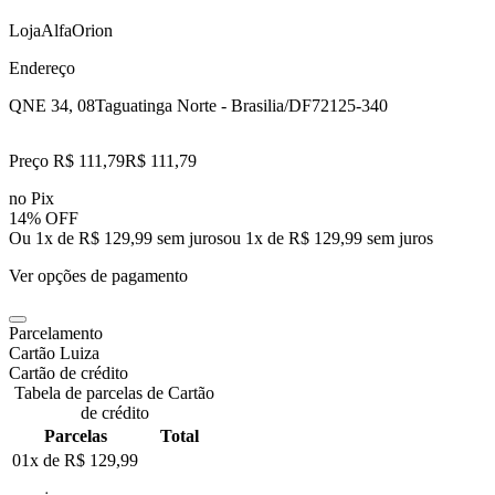
LojaAlfaOrion
Endereço
QNE 34, 08
Taguatinga Norte - Brasilia/DF
72125-340
Preço R$ 111,79
R$
111
,
79
no Pix
14% OFF
Ou 1x de R$ 129,99 sem juros
ou
1
x de
R$ 129,99
sem juros
Ver opções de pagamento
Parcelamento
Cartão Luiza
Cartão de crédito
Tabela de parcelas de Cartão
de crédito
Parcelas
Total
01x de
R$ 129,99