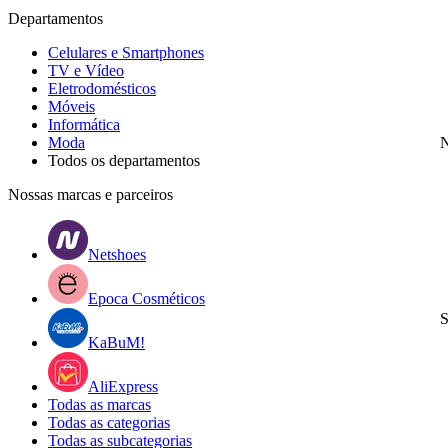
Departamentos
Celulares e Smartphones
TV e Vídeo
Eletrodomésticos
Móveis
Informática
Moda
N
Todos os departamentos
Nossas marcas e parceiros
Netshoes
Epoca Cosméticos
S
KaBuM!
AliExpress
Todas as marcas
Todas as categorias
Todas as subcategorias