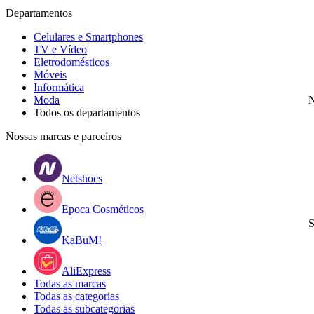
Departamentos
Celulares e Smartphones
TV e Vídeo
Eletrodomésticos
Móveis
Informática
Moda
N
Todos os departamentos
Nossas marcas e parceiros
Netshoes
Epoca Cosméticos
S
KaBuM!
AliExpress
Todas as marcas
Todas as categorias
Todas as subcategorias