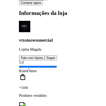
Comprar agora
Informações da loja
vtxstorecomercial
Lojista Magalu
Fale com lojista
Seguir
5.0
Ruim
Ótimo
+1mil
Produtos vendidos