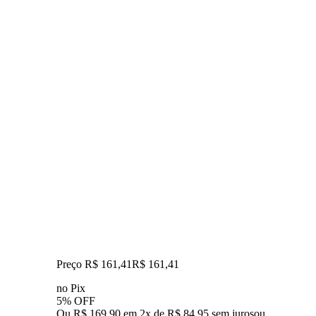
Preço R$ 161,41
R$
161
,
41
no Pix
5% OFF
Ou R$ 169,90 em 2x de R$ 84,95 sem juros
ou