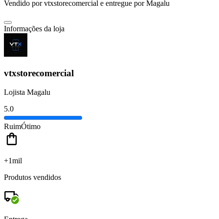
Vendido por
vtxstorecomercial
e entregue por
Magalu
Informações da loja
vtxstorecomercial
Lojista Magalu
5.0
Ruim
Ótimo
+1mil
Produtos vendidos