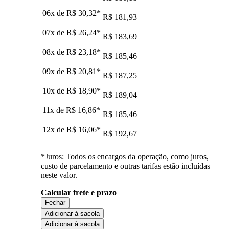
06x de
R$ 30,32
*
R$ 181,93
07x de
R$ 26,24
*
R$ 183,69
08x de
R$ 23,18
*
R$ 185,46
09x de
R$ 20,81
*
R$ 187,25
10x de
R$ 18,90
*
R$ 189,04
11x de
R$ 16,86
*
R$ 185,46
12x de
R$ 16,06
*
R$ 192,67
*Juros: Todos os encargos da operação, como juros,
custo de parcelamento e outras tarifas estão incluídas
neste valor.
Calcular frete e prazo
Fechar
Adicionar à sacola
Adicionar à sacola