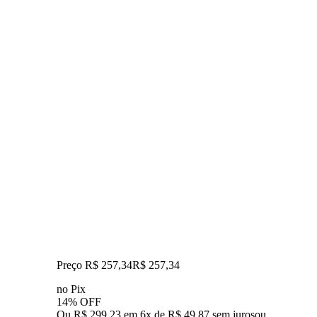
Preço R$ 257,34
R$
257
,
34
no Pix
14% OFF
Ou R$ 299,23 em 6x de R$ 49,87 sem juros
ou