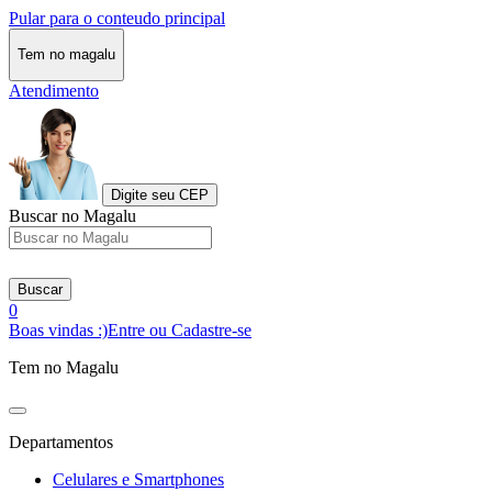
Pular para o conteudo principal
Tem no magalu
Atendimento
Digite seu CEP
Buscar no Magalu
Buscar
0
Boas vindas :)
Entre ou Cadastre-se
Tem no Magalu
Departamentos
Celulares e Smartphones