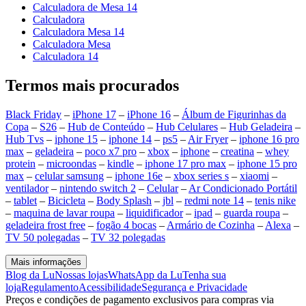
Calculadora de Mesa 14
Calculadora
Calculadora Mesa 14
Calculadora Mesa
Calculadora 14
Termos mais procurados
Black Friday
–
iPhone 17
–
iPhone 16
–
Álbum de Figurinhas da
Copa
–
S26
–
Hub de Conteúdo
–
Hub Celulares
–
Hub Geladeira
–
Hub Tvs
–
iphone 15
–
iphone 14
–
ps5
–
Air Fryer
–
iphone 16 pro
max
–
geladeira
–
poco x7 pro
–
xbox
–
iphone
–
creatina
–
whey
protein
–
microondas
–
kindle
–
iphone 17 pro max
–
iphone 15 pro
max
–
celular samsung
–
iphone 16e
–
xbox series s
–
xiaomi
–
ventilador
–
nintendo switch 2
–
Celular
–
Ar Condicionado Portátil
–
tablet
–
Bicicleta
–
Body Splash
–
jbl
–
redmi note 14
–
tenis nike
–
maquina de lavar roupa
–
liquidificador
–
ipad
–
guarda roupa
–
geladeira frost free
–
fogão 4 bocas
–
Armário de Cozinha
–
Alexa
–
TV 50 polegadas
–
TV 32 polegadas
Mais informações
Blog da Lu
Nossas lojas
WhatsApp da Lu
Tenha sua
loja
Regulamento
Acessibilidade
Segurança e Privacidade
Preços e condições de pagamento exclusivos para compras via