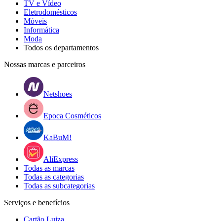
TV e Vídeo
Eletrodomésticos
Móveis
Informática
Moda
Todos os departamentos
Nossas marcas e parceiros
Netshoes
Epoca Cosméticos
KaBuM!
AliExpress
Todas as marcas
Todas as categorias
Todas as subcategorias
Serviços e benefícios
Cartão Luiza