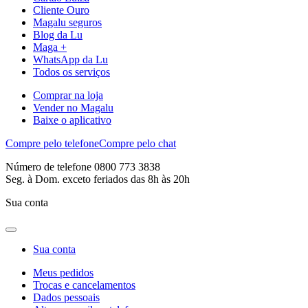
Cliente Ouro
Magalu seguros
Blog da Lu
Maga +
WhatsApp da Lu
Todos os serviços
Comprar na loja
Vender no Magalu
Baixe o aplicativo
Compre pelo telefone
Compre pelo chat
Número de telefone 0800 773 3838
Seg. à Dom. exceto feriados das 8h às 20h
Sua conta
Sua conta
Meus pedidos
Trocas e cancelamentos
Dados pessoais