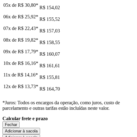
05x de
R$ 30,80
*
R$ 154,02
06x de
R$ 25,92
*
R$ 155,52
07x de
R$ 22,43
*
R$ 157,03
08x de
R$ 19,82
*
R$ 158,55
09x de
R$ 17,79
*
R$ 160,07
10x de
R$ 16,16
*
R$ 161,61
11x de
R$ 14,16
*
R$ 155,81
12x de
R$ 13,73
*
R$ 164,70
*Juros: Todos os encargos da operação, como juros, custo de
parcelamento e outras tarifas estão incluídas neste valor.
Calcular frete e prazo
Fechar
Adicionar à sacola