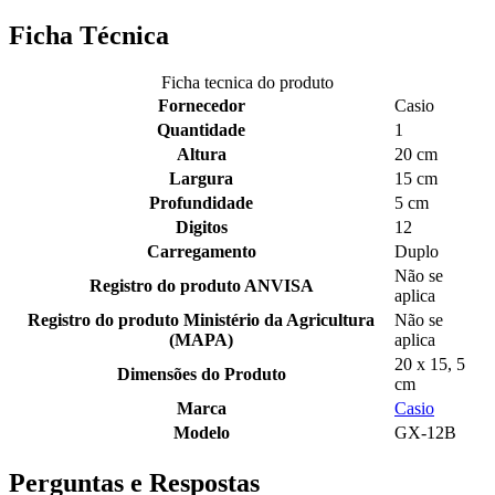
Ficha Técnica
Ficha tecnica do produto
Fornecedor
Casio
Quantidade
1
Altura
20 cm
Largura
15 cm
Profundidade
5 cm
Digitos
12
Carregamento
Duplo
Não se
Registro do produto ANVISA
aplica
Registro do produto Ministério da Agricultura
Não se
(MAPA)
aplica
20 x 15, 5
Dimensões do Produto
cm
Marca
Casio
Modelo
GX-12B
Perguntas e Respostas