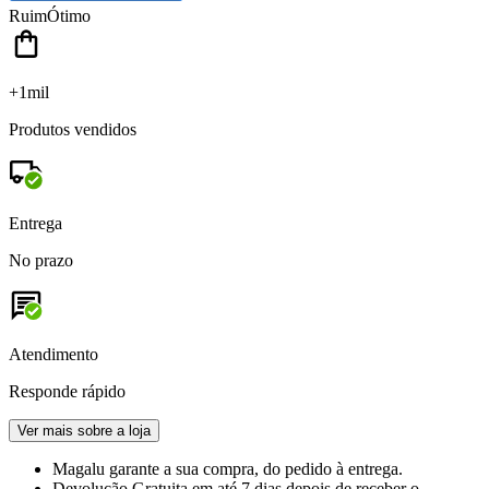
Ruim
Ótimo
+1mil
Produtos vendidos
Entrega
No prazo
Atendimento
Responde rápido
Ver mais sobre a loja
Magalu garante
a sua compra, do pedido à entrega.
Devolução Gratuita
em até 7 dias depois de receber o