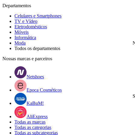
Departamentos
Celulares e Smartphones
TV e Vídeo
Eletrodomésticos
Móveis
Informática
Moda
N
Todos os departamentos
Nossas marcas e parceiros
Netshoes
Epoca Cosméticos
S
KaBuM!
AliExpress
Todas as marcas
Todas as categorias
Todas as subcategorias