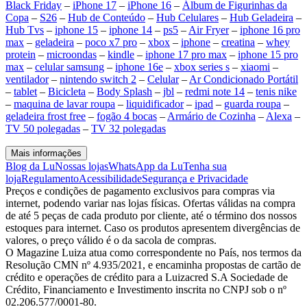
Black Friday
–
iPhone 17
–
iPhone 16
–
Álbum de Figurinhas da
Copa
–
S26
–
Hub de Conteúdo
–
Hub Celulares
–
Hub Geladeira
–
Hub Tvs
–
iphone 15
–
iphone 14
–
ps5
–
Air Fryer
–
iphone 16 pro
max
–
geladeira
–
poco x7 pro
–
xbox
–
iphone
–
creatina
–
whey
protein
–
microondas
–
kindle
–
iphone 17 pro max
–
iphone 15 pro
max
–
celular samsung
–
iphone 16e
–
xbox series s
–
xiaomi
–
ventilador
–
nintendo switch 2
–
Celular
–
Ar Condicionado Portátil
–
tablet
–
Bicicleta
–
Body Splash
–
jbl
–
redmi note 14
–
tenis nike
–
maquina de lavar roupa
–
liquidificador
–
ipad
–
guarda roupa
–
geladeira frost free
–
fogão 4 bocas
–
Armário de Cozinha
–
Alexa
–
TV 50 polegadas
–
TV 32 polegadas
Mais informações
Blog da Lu
Nossas lojas
WhatsApp da Lu
Tenha sua
loja
Regulamento
Acessibilidade
Segurança e Privacidade
Preços e condições de pagamento exclusivos para compras via
internet, podendo variar nas lojas físicas. Ofertas válidas na compra
de até 5 peças de cada produto por cliente, até o término dos nossos
estoques para internet. Caso os produtos apresentem divergências de
valores, o preço válido é o da sacola de compras.
O Magazine Luiza atua como correspondente no País, nos termos da
Resolução CMN nº 4.935/2021, e encaminha propostas de cartão de
crédito e operações de crédito para a Luizacred S.A Sociedade de
Crédito, Financiamento e Investimento inscrita no CNPJ sob o nº
02.206.577/0001-80.