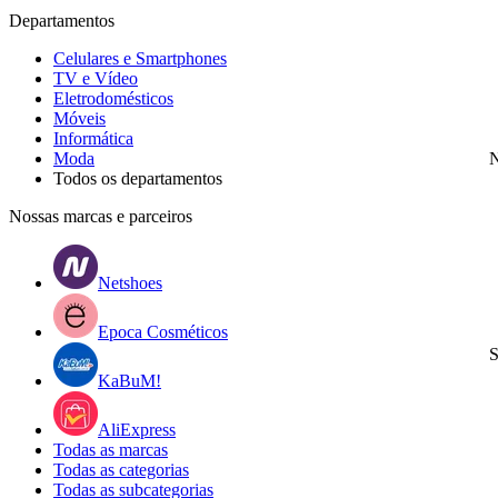
Departamentos
Celulares e Smartphones
TV e Vídeo
Eletrodomésticos
Móveis
Informática
Moda
N
Todos os departamentos
Nossas marcas e parceiros
Netshoes
Epoca Cosméticos
S
KaBuM!
AliExpress
Todas as marcas
Todas as categorias
Todas as subcategorias