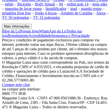
–
tablet
–
Bicicleta
–
Body Splash
–
jbl
–
redmi note 14
–
tenis nike
–
maquina de lavar roupa
–
liquidificador
–
ipad
–
guarda roupa
–
geladeira frost free
–
fogão 4 bocas
–
Armário de Cozinha
–
Alexa
–
TV 50 polegadas
–
TV 32 polegadas
Mais informações
Blog da Lu
Nossas lojas
WhatsApp da Lu
Tenha sua
loja
Regulamento
Acessibilidade
Segurança e Privacidade
Preços e condições de pagamento exclusivos para compras via
internet, podendo variar nas lojas físicas. Ofertas válidas na compra
de até 5 peças de cada produto por cliente, até o término dos nossos
estoques para internet. Caso os produtos apresentem divergências de
valores, o preço válido é o da sacola de compras.
O Magazine Luiza atua como correspondente no País, nos termos da
Resolução CMN nº 4.935/2021, e encaminha propostas de cartão de
crédito e operações de crédito para a Luizacred S.A Sociedade de
Crédito, Financiamento e Investimento inscrita no CNPJ sob o nº
02.206.577/0001-80.
Compre pelo chat
ou compre pelo telefone:
0800 773 3838
Magazine Luiza S/A - CNPJ: 47.960.950/1088-36 - Endereço: Rua
Arnulfo de Lima, 2385 - Vila Santa Cruz, Franca/SP - CEP 14.403-
471 ® Magazine Luiza – Todos os direitos reservados.