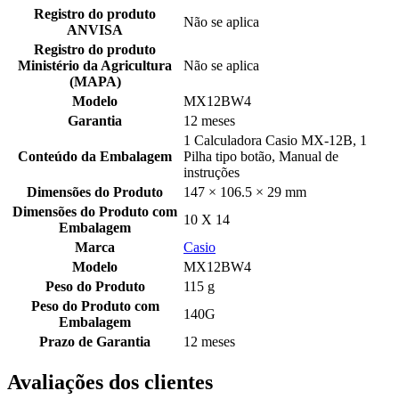
Registro do produto
Não se aplica
ANVISA
Registro do produto
Ministério da Agricultura
Não se aplica
(MAPA)
Modelo
MX12BW4
Garantia
12 meses
1 Calculadora Casio MX-12B, 1
Conteúdo da Embalagem
Pilha tipo botão, Manual de
instruções
Dimensões do Produto
147 × 106.5 × 29 mm
Dimensões do Produto com
10 X 14
Embalagem
Marca
Casio
Modelo
MX12BW4
Peso do Produto
115 g
Peso do Produto com
140G
Embalagem
Prazo de Garantia
12 meses
Avaliações dos clientes