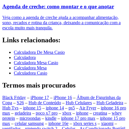
Agenda de creche: como montar e o que anotar
Veja como a agenda de creche ajuda a acompanhar alimentação,
sono, recados e rotina da criança, deixando a comunicação com a
escola muito mais tranquila.
Links relacionados:
Calculadora De Mesa Casio
Calculadora
Calculadora Mesa Casio
Calculadora Mesa
Calculadora Casio
Termos mais procurados
Black Friday
–
iPhone 17
–
iPhone 16
–
Álbum de Figurinhas da
Copa
–
S26
–
Hub de Conteúdo
–
Hub Celulares
–
Hub Geladeira
–
Hub Tvs
–
iphone 15
–
iphone 14
–
ps5
–
Air Fryer
–
iphone 16 pro
max
–
geladeira
–
poco x7 pro
–
xbox
–
iphone
–
creatina
–
whey
protein
–
microondas
–
kindle
–
iphone 17 pro max
–
iphone 15 pro
max
–
celular samsung
–
iphone 16e
–
xbox series s
–
xiaomi
–
ventilador
–
nintendo switch 2
–
Celular
–
Ar Condicionado Portátil