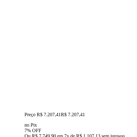
Preço R$ 7.207,41
R$
7.207
,
41
no Pix
7% OFF
Ou R$ 7.749,90 em 7x de R$ 1.107,13 sem juros
ou